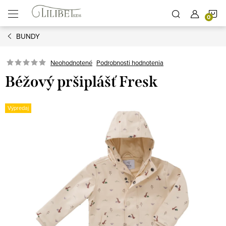
Prejsť
N
na
obsah
BUNDY
K
Podrobnosti hodnotenia
Neohodnotené
Béžový pršiplášť Fresk
Výpredaj