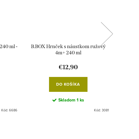
240 ml -
B.BOX Hrnček s náustkom ružový
Baby
4m+ 240 ml
€12,90
DO KOŠÍKA
Skladom
1 ks
Kód:
6686
Kód:
3081