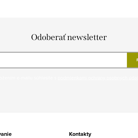
Odoberať newsletter
ožením e-mailu súhlasíte s
podmienkami ochrany osobných úda
anie
Kontakty