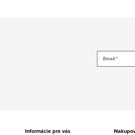
Email
Vl
Z
á
Informácie pre vás
Nakupov