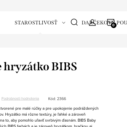
NÁKU
STAROSTLIVOSŤ
DARČEKOVÝ PO
KOŠÍ
e hryzátko BIBS
Kód:
2366
Podrobnosti hodnotenia
 stvorené pre malé rúčky a pre upokojenie podráždených
ov. Hryzátko má rôzne textúry, je ľahké a zároveň
na to, aby pomohlo uľaviť svrbivým ďasnám. BIBS Baby
jších BIBS farbách a je zároveň hryzátkom, hračkou aj