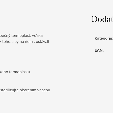
Dodat
zpečný termoplast, vďaka
Kategória
 toho, aby na ňom zostávali
EAN
:
keho termoplastu.
sterilizujte obarením vriacou