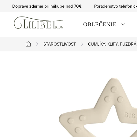
Prejsť
Doprava zdarma pri nákupe nad 70€
Poradenstvo telefonic
na
obsah
OBLEČENIE
STAROSTLIVOSŤ
CUMLÍKY, KLIPY, PUZDR
Domov