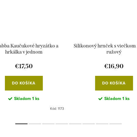
babba Kaučukové hryzátko a
Silikonový hrnček s viečkom 
hrkálka v jednom
ružový
€17,50
€16,90
DO KOŠÍKA
DO KOŠÍKA
Skladom
1 ks
Skladom
1 ks
Kód:
1173