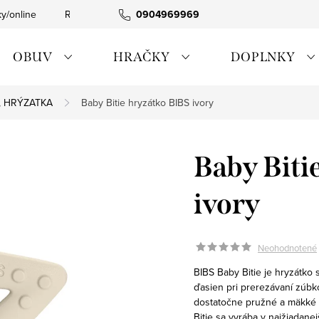
ky/online
Rýchla expedícia
0904969969
Tovar skladom
0911885090
OBUV
HRAČKY
DOPLNKY
Á, HRÝZATKA
Baby Bitie hryzátko BIBS ivory
Baby Biti
ivory
Neohodnotené
BIBS Baby Bitie je hryzátko
ďasien pri prerezávaní zúbk
dostatočne pružné a mäkké 
Bitie sa vyrába v najžiadane