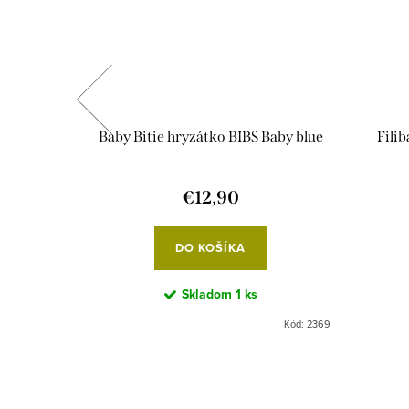
ozno
Baby Bitie hryzátko BIBS Baby blue
Fili
€12,90
DO KOŠÍKA
Skladom
1 ks
Kód:
3322
Kód:
2369