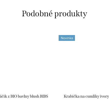
Novinka
čik z BIO bavlny blush BIBS
Krabička na cumlíky ivory