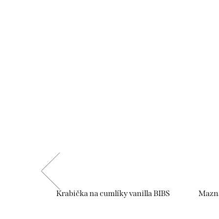
umlíky z
Krabička na cumlíky vanilla BIBS
Mazná
Sky Blue