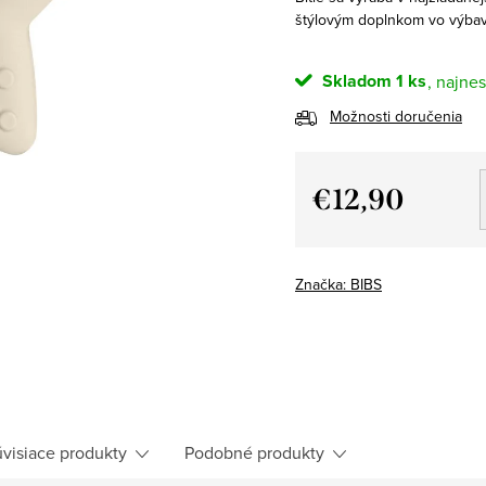
štýlovým doplnkom vo výbavi
Skladom
1 ks
Možnosti doručenia
€12,90
Jednotková
cena:
Značka:
BIBS
visiace produkty
Podobné produkty