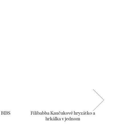
Novinka
 BIBS
Filibabba Kaučukové hryzátko a
hrkálka v jednom