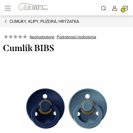
Prejsť
N
na
obsah
CUMLÍKY, KLIPY, PUZDRÁ, HRÝZATKA
K
Podrobnosti hodnotenia
Neohodnotené
Cumlík BIBS