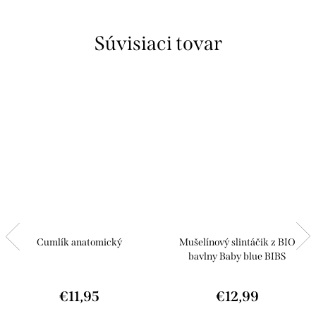
Súvisiaci tovar
Cumlík anatomický
Mušelínový slintáčik z BIO
bavlny Baby blue BIBS
€11,95
€12,99