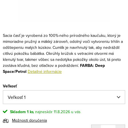
Sacia časť je vyrobená zo 100%-ného prírodného kaučuku, ktorý je
mimoriadne pružný a mäkký zároveň, odolný voči vytvoreniu trhlín a
odštiepeniu malých kúskov. Cumlík je navrhnutý tak, aby nedráždil
citlivú pokožku bábätka. Okrúhly krúžok s vetracími otvormi má
klenutý tvar, takmer vôbec sa nedotýka pokožky okolo úst, tá preto
zostáva kľudná, bez otlačkov a podráždení.
FARBA: Deep
Space/Petrol
Detailné informácie
Veľkosť
Skladom
1 ks
11.8.2026
Možnosti doručenia