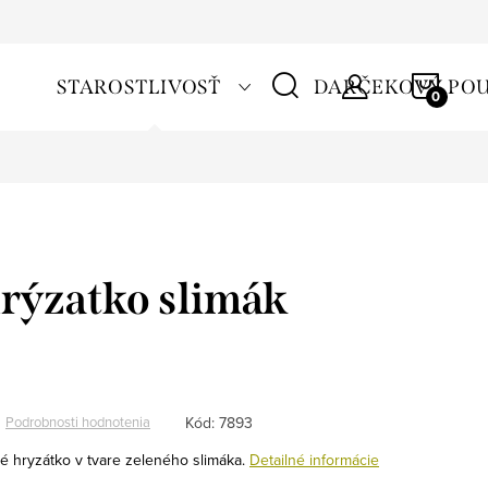
NÁKU
STAROSTLIVOSŤ
DARČEKOVÝ PO
KOŠÍ
ýzatko slimák
Kód:
7893
Podrobnosti hodnotenia
é hryzátko v tvare zeleného slimáka.
Detailné informácie