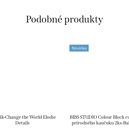
Novinka
ík-Change the World Elodie
BIBS STUDIO Colour Block c
Details
prírodného kaučuku 2ks-Ba
Dusty Blue Mix