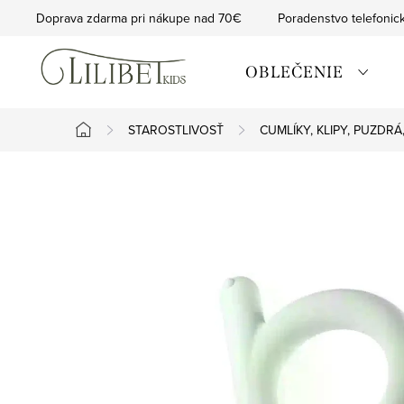
Prejsť
Doprava zdarma pri nákupe nad 70€
Poradenstvo telefonic
na
obsah
OBLEČENIE
STAROSTLIVOSŤ
CUMLÍKY, KLIPY, PUZDR
Domov