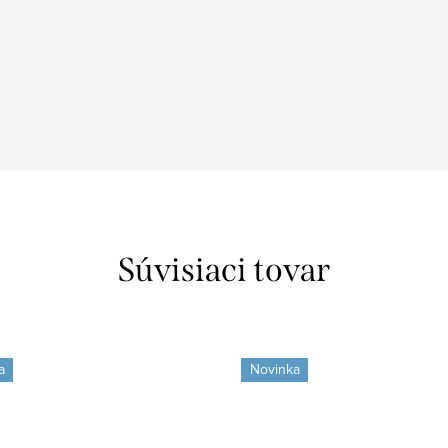
Súvisiaci tovar
a
Novinka