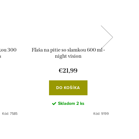
kou 300
Fľaša na pitie so slamkou 600 ml -
Náhra
s
night vision
€21,99
DO KOŠÍKA
Skladom
2 ks
Kód:
7585
Kód:
9199