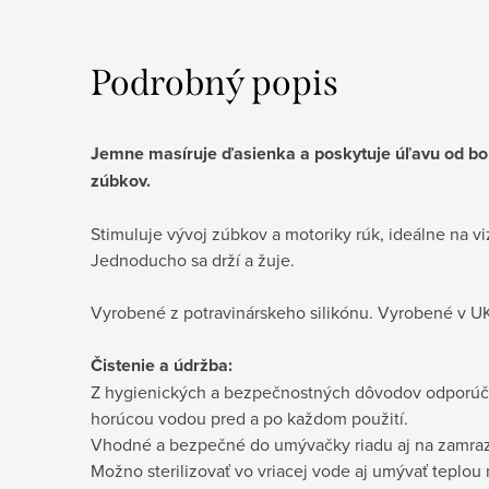
Podrobný popis
Jemne
masíruje ďasienka a poskytuje úľavu od bol
zúbkov.
Stimuluje vývoj zúbkov a motoriky rúk, ideálne na vi
Jednoducho sa drží a žuje.
Vyrobené z potravinárskeho silikónu. Vyrobené v U
Č
istenie a údržba:
Z hygienických a bezpečnostných dôvodov odporúčam
horúcou vodou pred a po každom použití.
Vhodné a bezpečné do umývačky riadu aj na zamraz
Možno sterilizovať vo vriacej vode aj umývať teplo