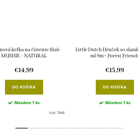
nová kefka na čistenie fliaš-
Little Dutch Hrnček so slam
MUSHIE – NATURAL
ml 9m+ Forest Friend
€14,99
€15,99
DO KOŠÍKA
DO KOŠÍKA
Skladom
1 ks
Skladom
1 ks
Kód:
7848