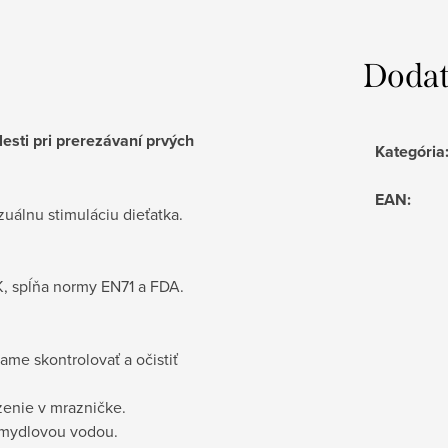
Dodat
esti pri prerezávaní prvých
Kategória
EAN
:
zuálnu stimuláciu dieťatka.
K, spĺňa normy EN71 a FDA.
e skontrolovať a očistiť
enie v mrazničke.
u mydlovou vodou.