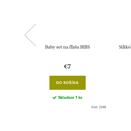
ca kefa
Baby set na fľašu BIBS
Silikó
€7
DO KOŠÍKA
Skladom
1 ks
Kód:
2909
Kód:
2348