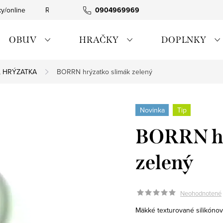
ky/online
Rýchla expedícia
0904969969
Tovar skladom
0911885090
OBUV
HRAČKY
DOPLNKY
Á, HRÝZATKA
BORRN hrýzatko slimák zelený
Novinka
Tip
BORRN hr
zelený
Neohodnotené
Mäkké texturované silikónov