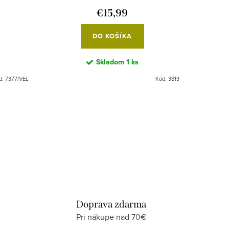
€15,99
DO KOŠÍKA
Skladom
1 ks
d:
7377/VEL
Kód:
3813
Doprava zdarma
Pri nákupe nad 70€