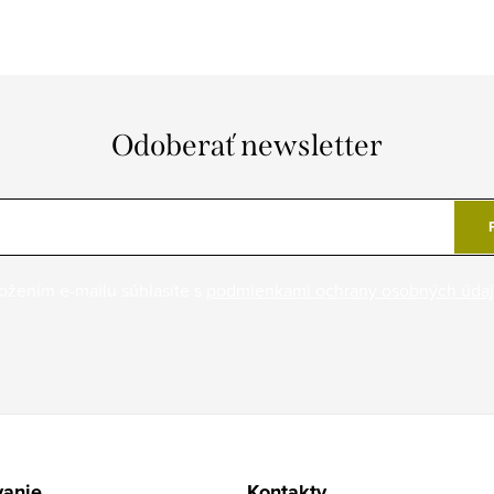
Odoberať newsletter
ožením e-mailu súhlasíte s
podmienkami ochrany osobných úda
anie
Kontakty