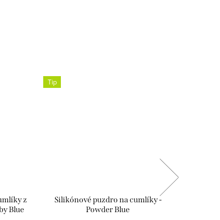
Tip
Tip
umlíky z
Silikónové puzdro na cumlíky -
Silik
by Blue
Powder Blue