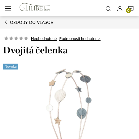
Prejsť
N
na
obsah
OZDOBY DO VLASOV
K
Podrobnosti hodnotenia
Neohodnotené
Dvojitá čelenka
Novinka