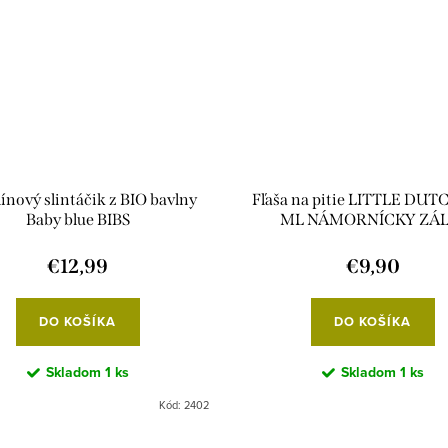
ínový slintáčik z BIO bavlny
Fľaša na pitie LITTLE DUT
Baby blue BIBS
ML NÁMORNÍCKY ZÁL
€12,99
€9,90
DO KOŠÍKA
DO KOŠÍKA
Skladom
1 ks
Skladom
1 ks
Kód:
2402