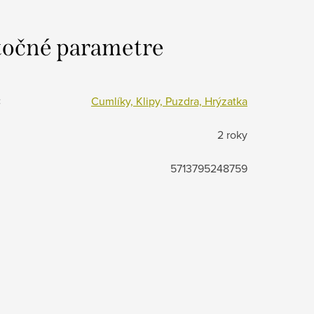
očné parametre
:
Cumlíky, Klipy, Puzdra, Hrýzatka
2 roky
5713795248759