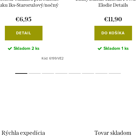
uku 1ks-Staroružový/nočný
Elodie Details
€6,95
€11,90
DETAIL
DO KOŠÍKA
Skladom
2 ks
Skladom
1 ks
Kód:
6199/VE2
Rýchla expedícia
Tovar skladom