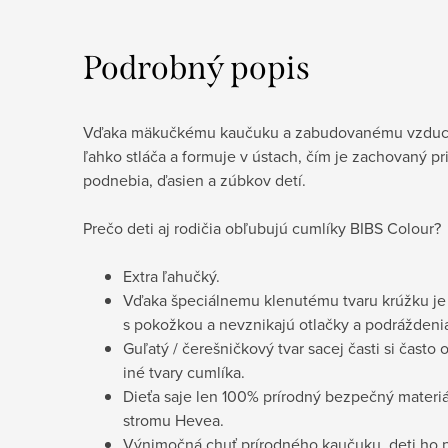
Podrobný popis
Vďaka mäkučkému kaučuku a zabudovanému vzduch
ľahko stláča a formuje v ústach, čím je zachovaný p
podnebia, ďasien a zúbkov detí.
Prečo deti aj rodičia obľubujú cumlíky BIBS Colour?
Extra ľahučký.
Vďaka špeciálnemu klenutému tvaru krúžku je
s pokožkou a nevznikajú otlačky a podráždeni
Guľatý / čerešničkový tvar sacej časti si často 
iné tvary cumlíka.
Dieťa saje len 100% prírodný bezpečný materi
stromu Hevea.
Výnimočná chuť prírodného kaučuku, deti ho 