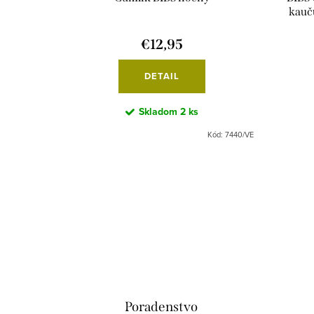
kauč
€12,95
DETAIL
Skladom
2 ks
Kód:
7449/VE
Kód:
7440/VE
Poradenstvo