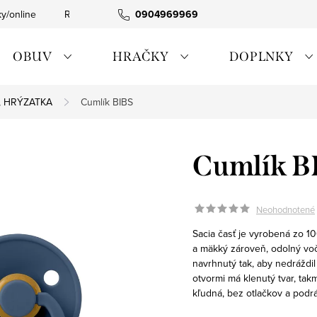
ky/online
Rýchla expedícia
0904969969
Tovar skladom
0911885090
OBUV
HRAČKY
DOPLNKY
Á, HRÝZATKA
Cumlík BIBS
Cumlík B
Neohodnotené
Sacia časť je vyrobená zo 
a mäkký zároveň, odolný voči
navrhnutý tak, aby nedráždil
otvormi má klenutý tvar, ta
kľudná, bez otlačkov a podr