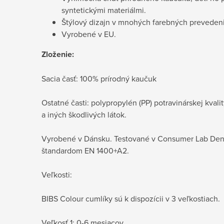
syntetickými materiálmi.
Štýlový dizajn v mnohých farebných preveden
Vyrobené v EU.
Zloženie:
Sacia časť: 100% prírodný kaučuk
Ostatné časti: polypropylén (PP) potravinárskej kvali
a iných škodlivých látok.
Vyrobené v Dánsku. Testované v Consumer Lab Den
štandardom EN 1400+A2.
Veľkosti:
BIBS Colour cumlíky sú k dispozícii v 3 veľkostiach.
Veľkosť 1: 0-6 mesiacov