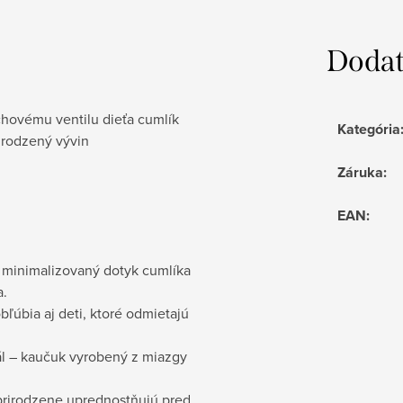
Dodat
ovému ventilu dieťa cumlík
Kategória
rirodzený vývin
Záruka
:
EAN
:
 minimalizovaný dotyk cumlíka
a.
obľúbia aj deti, ktoré odmietajú
ál – kaučuk vyrobený z miazgy
prirodzene uprednostňujú pred