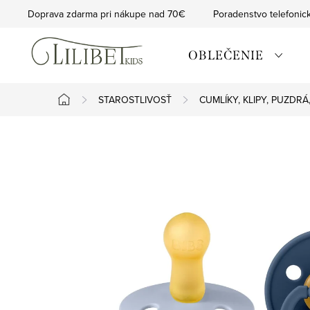
Prejsť
Doprava zdarma pri nákupe nad 70€
Poradenstvo telefonic
na
obsah
OBLEČENIE
STAROSTLIVOSŤ
CUMLÍKY, KLIPY, PUZDR
Domov