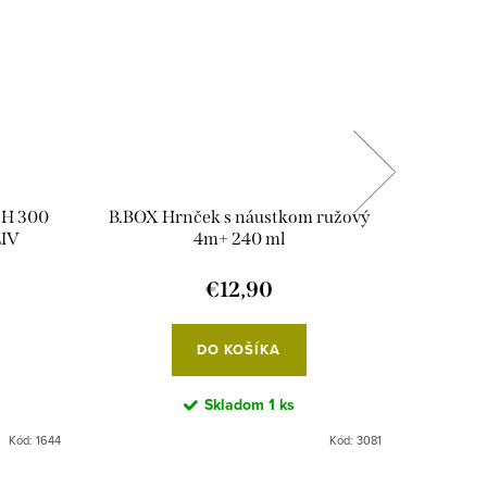
CH 300
B.BOX Hrnček s náustkom ružový
N
IV
4m+ 240 ml
€12,90
DO KOŠÍKA
Skladom
1 ks
Kód:
1644
Kód:
3081