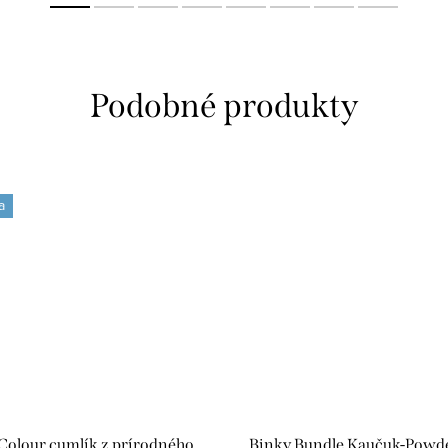
a
Colour cumlík z prírodného
Binky Bundle Kaučuk-Powd