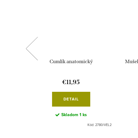
KOU 450
Cumlík anatomický
Mušel
€11,95
DETAIL
Skladom
1 ks
Kód:
7759
Kód:
2780/VEL2