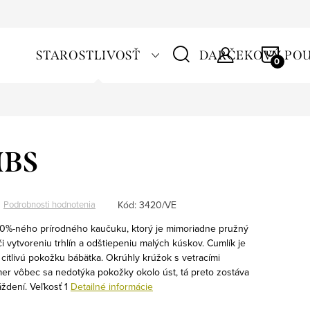
NÁKU
STAROSTLIVOSŤ
DARČEKOVÝ PO
KOŠÍ
IBS
Kód:
3420/VE
Podrobnosti hodnotenia
100%-ného prírodného kaučuku, ktorý je mimoriadne pružný
 vytvoreniu trhlín a odštiepeniu malých kúskov. Cumlík je
 citlivú pokožku bábätka. Okrúhly krúžok s vetracími
kmer vôbec sa nedotýka pokožky okolo úst, tá preto zostáva
áždení.
Veľkosť 1
Detailné informácie