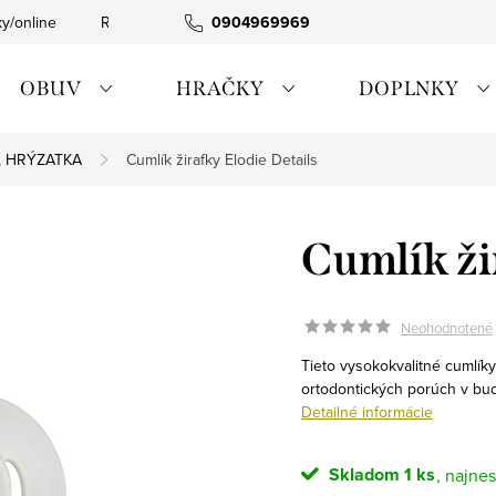
ky/online
Rýchla expedícia
0904969969
Tovar skladom
0911885090
OBUV
HRAČKY
DOPLNKY
Á, HRÝZATKA
Cumlík žirafky Elodie Details
Cumlík ži
Neohodnotené
Tieto vysokokvalitné cumlíky
ortodontických porúch v bud
Detailné informácie
Skladom
1 ks