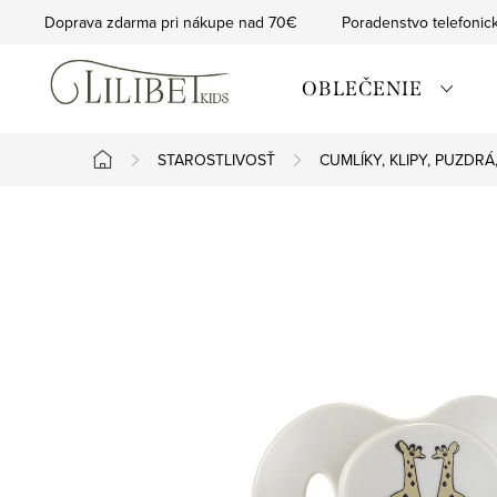
Prejsť
Doprava zdarma pri nákupe nad 70€
Poradenstvo telefonic
na
obsah
OBLEČENIE
STAROSTLIVOSŤ
CUMLÍKY, KLIPY, PUZDR
Domov