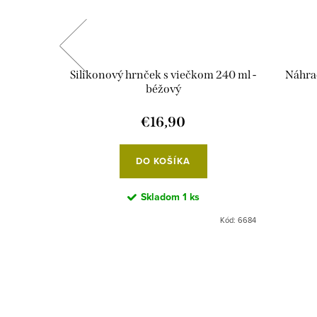
lamkou -
Silikonový hrnček s viečkom 240 ml -
Náhra
béžový
€16,90
DO KOŠÍKA
Skladom
1 ks
Kód:
5247
Kód:
6684