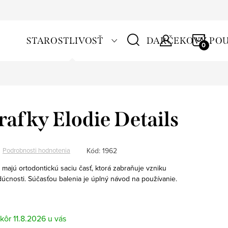
NÁKU
STAROSTLIVOSŤ
DARČEKOVÝ PO
KOŠÍ
rafky Elodie Details
Kód:
1962
Podrobnosti hodnotenia
 majú ortodontickú saciu časť, ktorá zabraňuje vzniku
úcnosti. Súčasťou balenia je úplný návod na používanie.
11.8.2026