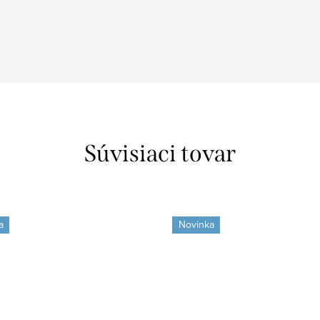
Súvisiaci tovar
a
Novinka