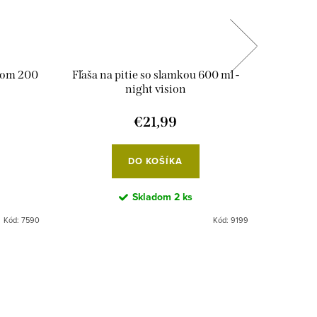
tkom 200
Fľaša na pitie so slamkou 600 ml -
Little 
night vision
€21,99
DO KOŠÍKA
Skladom
2 ks
Kód:
7590
Kód:
9199