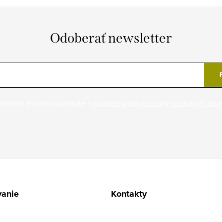
Odoberať newsletter
ožením e-mailu súhlasíte s
podmienkami ochrany osobných úda
anie
Kontakty