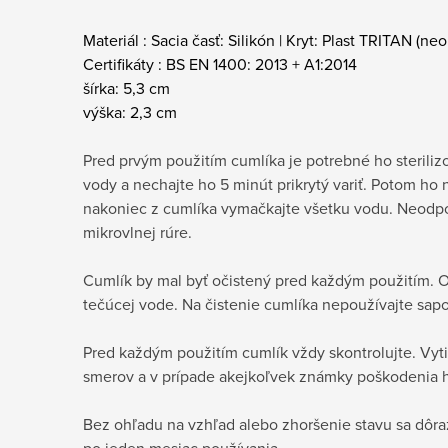
Materiál :
Sacia časť: Silikón | Kryt: Plast TRITAN (n
Certifikáty :
BS EN 1400: 2013 + A1:2014
šírka:
5,3 cm
výška:
2,3 cm
Pred prvým použitím cumlíka je potrebné ho sterilizo
vody a nechajte ho 5 minút prikrytý variť. Potom ho
nakoniec z cumlíka vymačkajte všetku vodu. Neodpo
mikrovlnej rúre.
Cumlík by mal byť očistený pred každým použitím.
tečúcej vode. Na čistenie cumlíka nepoužívajte sapo
Pred každým použitím cumlík vždy skontrolujte. Vyt
smerov a v prípade akejkoľvek známky poškodenia ho
Bez ohľadu na vzhľad alebo zhoršenie stavu sa dôr
po jeden mesiac používania.