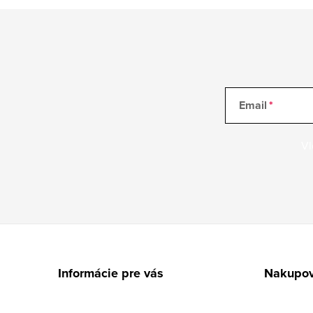
Email
Vl
Z
á
Informácie pre vás
Nakupov
p