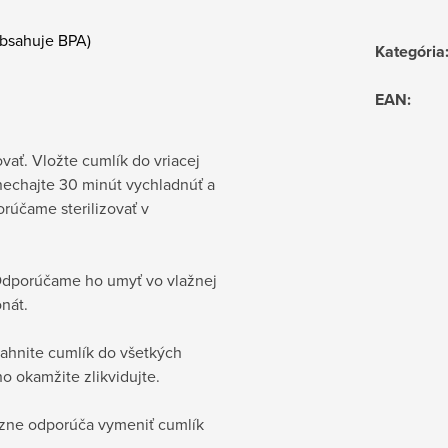
eobsahuje BPA)
Kategória
EAN
:
vať. Vložte cumlík do vriacej
 nechajte 30 minút vychladnúť a
rúčame sterilizovať v
 Odporúčame ho umyť vo vlažnej
nát.
iahnite cumlík do všetkých
 okamžite zlikvidujte.
azne odporúča vymeniť cumlík