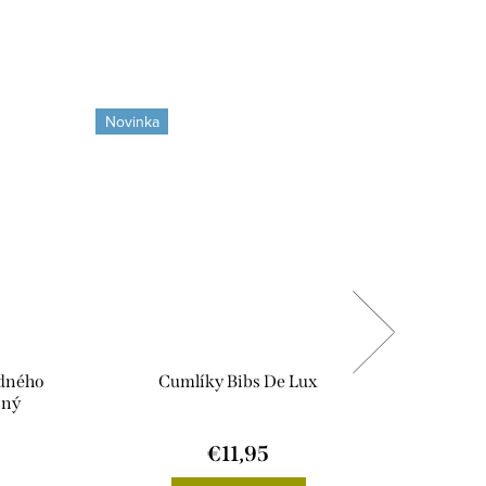
Novinka
odného
Cumlíky Bibs De Lux
čný
€11,95