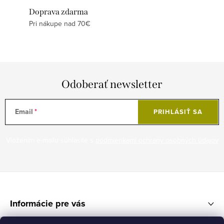
Doprava zdarma
Pri nákupe nad 70€
Odoberať newsletter
Email
PRIHLÁSIŤ SA
Vložením e-mailu súhlasíte s
podmienkami ochrany osobných údajov
Z
á
Informácie pre vás
p