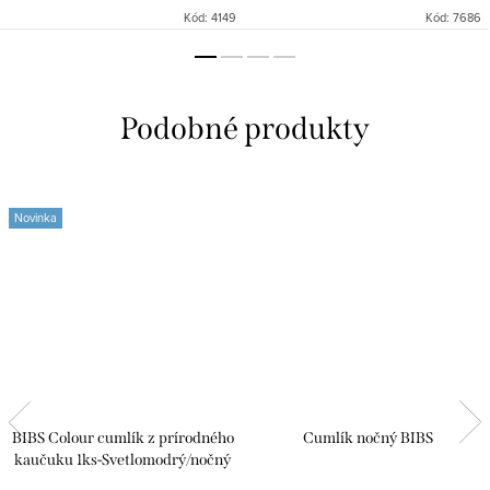
Kód:
4149
Kód:
7686
Novinka
BIBS Colour cumlík z prírodného
Cumlík nočný BIBS
kaučuku 1ks-Svetlomodrý/nočný