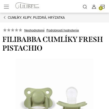
Prejsť
N
na
obsah
CUMLÍKY, KLIPY, PUZDRÁ, HRÝZATKA
K
Podrobnosti hodnotenia
Neohodnotené
FILIBABBA CUMLÍKY FRESH
PISTACHIO