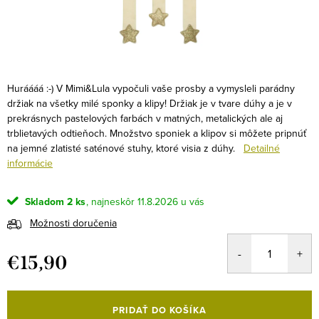
Huráááá :-) V Mimi&Lula vypočuli vaše prosby a vymysleli parádny
držiak na všetky milé sponky a klipy!
Držiak je v tvare dúhy a je v
prekrásnych pastelových farbách v matných, metalických ale aj
trblietavých odtieňoch.
Množstvo sponiek a klipov si môžete pripnúť
na jemné zlatisté saténové stuhy, ktoré visia z dúhy.
Detailné
informácie
Skladom
2 ks
11.8.2026
Možnosti doručenia
€15,90
Jednotková
cena:
PRIDAŤ DO KOŠÍKA