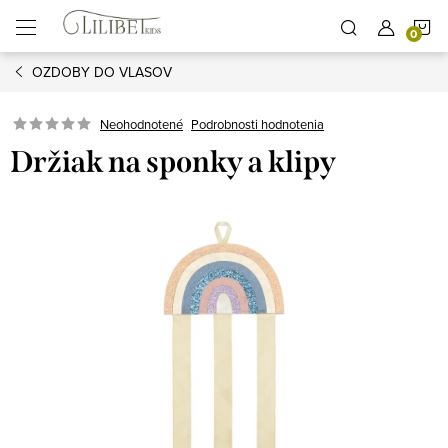
Prejsť
N
na
obsah
OZDOBY DO VLASOV
K
Podrobnosti hodnotenia
Neohodnotené
Držiak na sponky a klipy