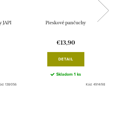
 JAPI
Pieskové pančuchy
€13,90
DETAIL
Skladom
1 ks
ód:
138/056
Kód:
4914/98