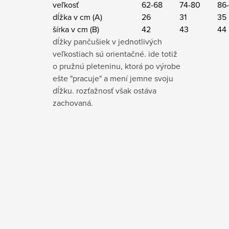
veľkosť
62-68
74-80
86
dĺžka v cm (A)
26
31
35
šírka v cm (B)
42
43
44
dĺžky pančušiek v jednotlivých
veľkostiach sú orientačné. ide totiž
o pružnú pleteninu, ktorá po výrobe
ešte "pracuje" a mení jemne svoju
dĺžku. rozťažnosť však ostáva
zachovaná.