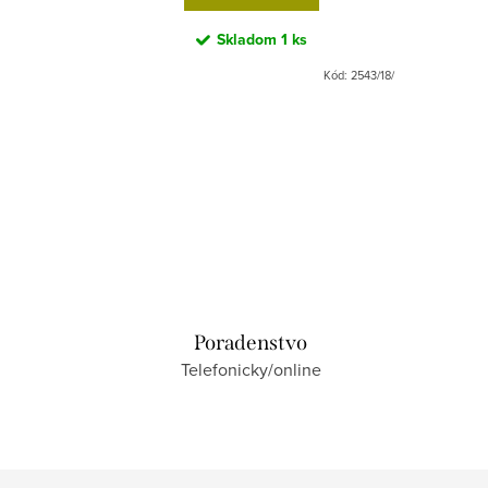
Skladom
1 ks
Kód:
4923/62-
Kód:
2543/18/
Poradenstvo
Telefonicky/online