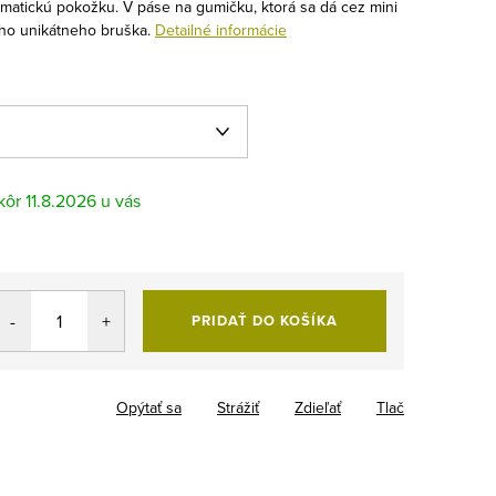
matickú pokožku. V páse na gumičku, ktorá sa dá cez mini
ho unikátneho bruška.
Detailné informácie
11.8.2026
PRIDAŤ DO KOŠÍKA
Opýtať sa
Strážiť
Zdieľať
Tlač