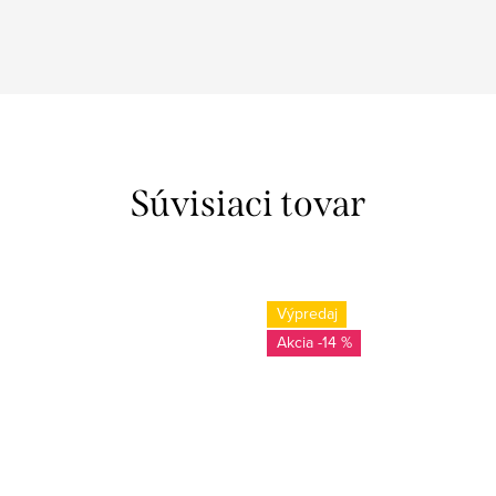
Súvisiaci tovar
Výpredaj
-14 %