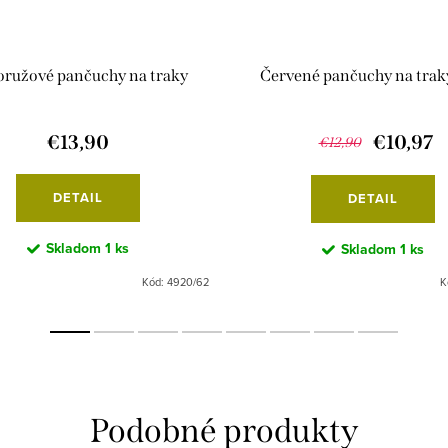
oružové pančuchy na traky
Červené pančuchy na traky
€13,90
€10,97
€12,90
DETAIL
DETAIL
Skladom
1 ks
Skladom
1 ks
Kód:
4920/62
K