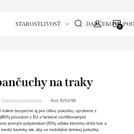
NÁKU
STAROSTLIVOSŤ
DARČEKOVÝ PO
KOŠÍ
ančuchy na traky
Kód:
8253/98
Podrobnosti hodnotenia
i trakmi bezpečné aj pre citlivú pokožku, vyrobené z
 (85%) pôvodom z EÚ a farbené certifikovanými
nené jemným polyamidom (15%), vďaka ktorému držia tvar a
 medzi bavlnky tak, aby sa nedotýkal detskej pokožky,