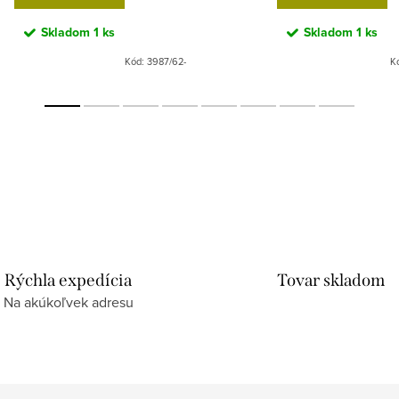
Skladom
1 ks
Skladom
1 ks
Kód:
3987/62-
K
Rýchla expedícia
Tovar skladom
Na akúkoľvek adresu