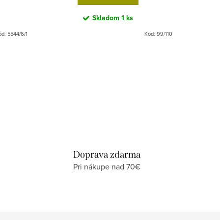
Skladom
1 ks
ód:
5544/6/1
Kód:
99/110
Doprava zdarma
Pri nákupe nad 70€