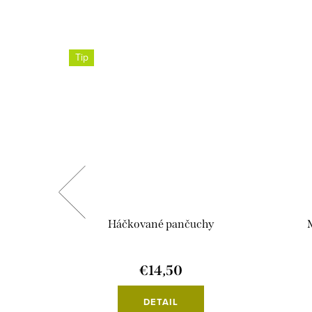
Tip
hy
Háčkované pančuchy
€14,50
DETAIL