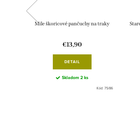
chy na
Mile škoricové pančuchy na traky
Star
€13,90
DETAIL
Skladom
2 ks
Kód:
111/86-
Kód:
75/86