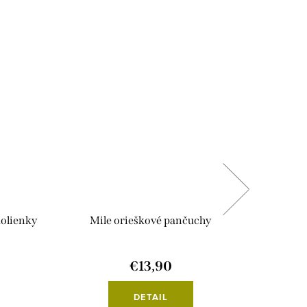
olienky
Mile orieškové pančuchy
Mile 
€13,90
DETAIL