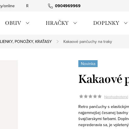
ky/online
Rýchla expedícia
0904969969
Tovar skladom
0911885090
OBUV
HRAČKY
DOPLNKY
LIENKY, PONOŽKY, KRAŤASY
Kakaové pančuchy na traky
Novinka
Kakaové p
Neohodnotené
Retro pančuchy s elastickým
najjemnejšej česanej bavlny
švajčiarskymi farbami. Dopl
neprederavia sa, je vpletený