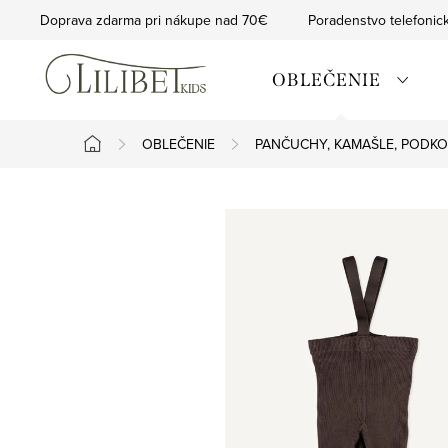
Prejsť
Doprava zdarma pri nákupe nad 70€
Poradenstvo telefonic
na
obsah
OBLEČENIE
OBLEČENIE
PANČUCHY, KAMAŠLE, PODKO
Domov