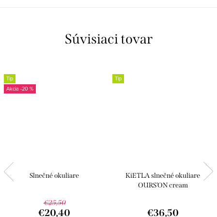
Súvisiaci tovar
Tip
Tip
-20 %
Slnečné okuliare
KiETLA slnečné okuliare
OURS’ON cream
€25,50
€20,40
€36,50