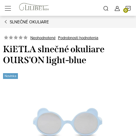
Prejsť
N
na
obsah
SLNEČNÉ OKULIARE
K
Podrobnosti hodnotenia
Neohodnotené
KiETLA slnečné okuliare
OURS'ON light-blue
Novinka