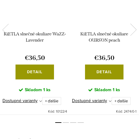
KiETLA slnečné okuliare WaZZ-
KiETLA slnečné okuliare
Lavender
OURS’ON peach
€36,50
€36,50
DETAIL
DETAIL
Skladom
1 ks
Skladom
1 ks
Dostupné varianty
Dostupné varianty
+ ďalšie
+ ďalšie
Kód:
10122/4
Kód:
2474/0-1