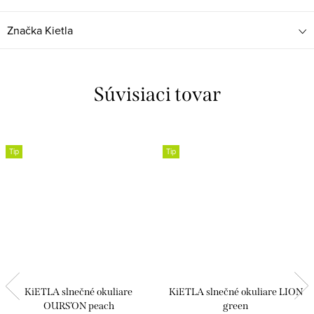
Značka
Kietla
Súvisiaci tovar
Tip
Tip
KiETLA slnečné okuliare
KiETLA slnečné okuliare LION
OURS’ON peach
green