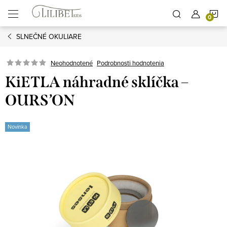
Prejsť
N
na
obsah
SLNEČNÉ OKULIARE
K
Podrobnosti hodnotenia
Neohodnotené
KiETLA náhradné sklíčka –
OURS’ON
Novinka