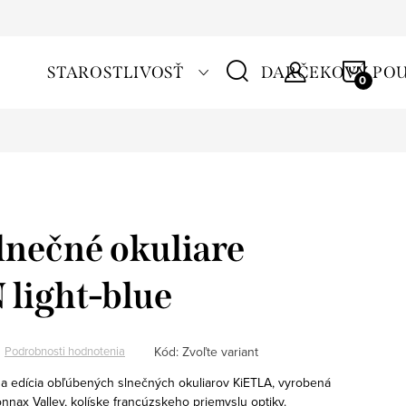
NÁKU
STAROSTLIVOSŤ
DARČEKOVÝ PO
KOŠÍ
nečné okuliare
light-blue
Kód:
Zvoľte variant
Podrobnosti hodnotenia
a edícia obľúbených slnečných okuliarov KiETLA, vyrobená
nax Valley, kolíske francúzskeho priemyslu optiky.