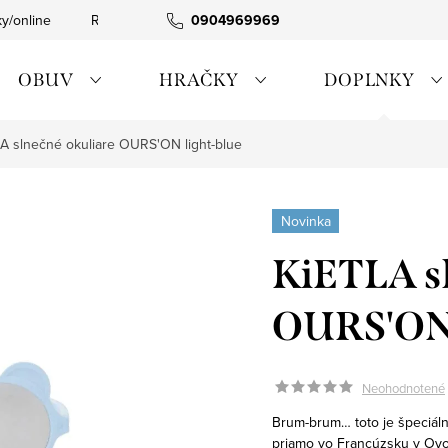
ky/online
Rýchla expedícia
0904969969
Tovar skladom
0911885090
OBUV
HRAČKY
DOPLNKY
A slnečné okuliare OURS'ON light-blue
Novinka
KiETLA sl
OURS'ON 
Neohodnotené
Brum-brum… toto je špeciáln
priamo vo Francúzsku v Oyon