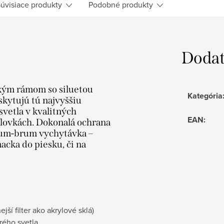
úvisiace produkty
Podobné produkty
Dodat
čkým rámom so siluetou
Kategória
skytujú tú najvyššiu
svetla v kvalitných
EAN
:
dlovkách. Dokonalá ochrana
Brum-brum vychytávka –
acka do piesku, či na
ší filter ako akrylové sklá)
rého svetla