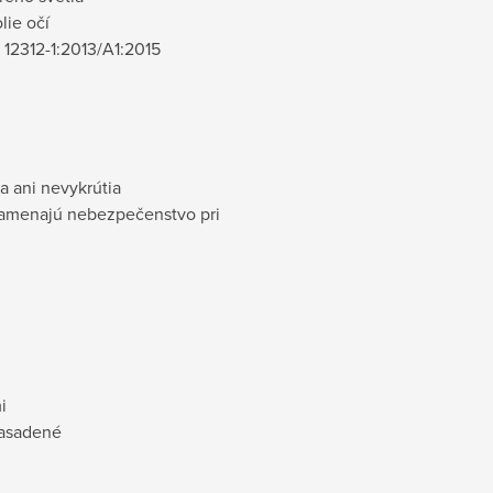
lie očí
 12312-1:2013/A1:2015
a ani nevykrútia
namenajú nebezpečenstvo pri
i
nasadené