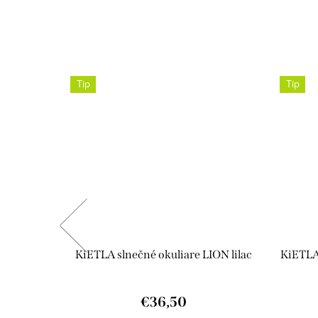
Tip
Tip
KiETLA slnečné okuliare LION lilac
KiETLA
0
€36,50