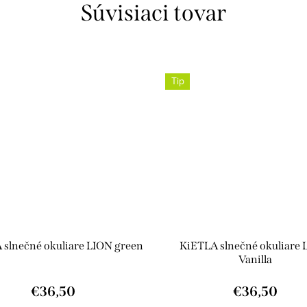
Súvisiaci tovar
Tip
 slnečné okuliare LION green
KiETLA slnečné okuliare 
Vanilla
€36,50
€36,50