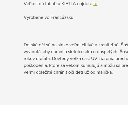
Veľkostnú tabuľku KiETLA nájdete
tu
.
Vyrobené vo Francúzsku.
Detské oči sú na slnko veľmi citlivé a zraniteľné. Šo
vyvinutá, aby chránila sietnicu ako u dospelých. Šoš
rokov dieťaťa. Dovtedy veľká časť UV žiarenia prechá
poškodenia, ktoré sa vekom kumulujú a môžu sa preja
veľmi dôležité chrániť oči detí už od malička.