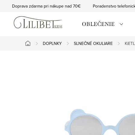
Prejsť
Doprava zdarma pri nákupe nad 70€
Poradenstvo telefonic
na
obsah
OBLEČENIE
DOPLNKY
SLNEČNÉ OKULIARE
KiETL
Domov