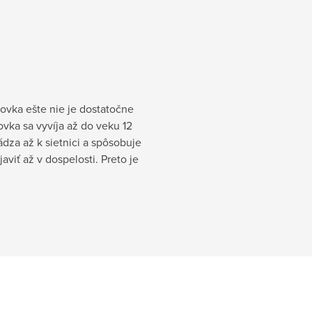
šovka ešte nie je dostatočne
ovka sa vyvíja až do veku 12
dza až k sietnici a spôsobuje
viť až v dospelosti. Preto je