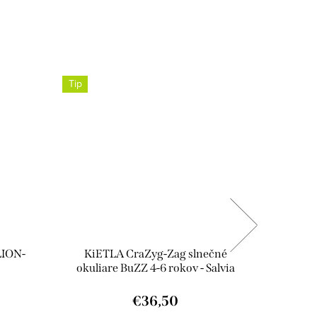
Tip
Novinka
LION-
KiETLA CraZyg-Zag slnečné
KiETLA
okuliare BuZZ 4-6 rokov - Salvia
Stripe
€36,50