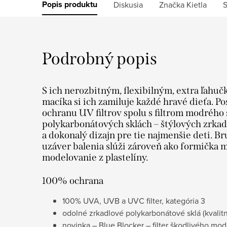
Popis produktu
Diskusia
Značka
Kietla
S
Podrobný popis
S ich nerozbitným, flexibilným, extra ľahu
macíka si ich zamiluje každé hravé dieťa. Po
ochranu UV filtrov spolu s filtrom modrého 
polykarbonátových sklách – štýlových zrka
a dokonalý dizajn pre tie najmenšie deti. 
uzáver balenia slúži zároveň ako formička m
modelovanie z plastelíny.
100% ochrana
100% UVA, UVB a UVC filter, kategória 3
odolné zrkadlové polykarbonátové sklá (kvalitnej
novinka – Blue Blocker – filter škodlivého mod