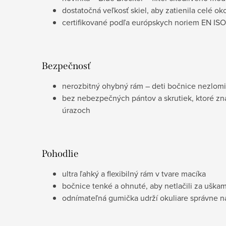
dostatočná veľkosť skiel, aby zatienila celé oko
certifikované podľa európskych noriem EN ISO
Bezpečnosť
nerozbitný ohybný rám – deti bočnice nezlomi
bez nebezpečných pántov a skrutiek, ktoré z
úrazoch
Pohodlie
ultra ľahký a flexibilný rám v tvare macíka
bočnice tenké a ohnuté, aby netlačili za uškam
odnímateľná gumička udrží okuliare správne 