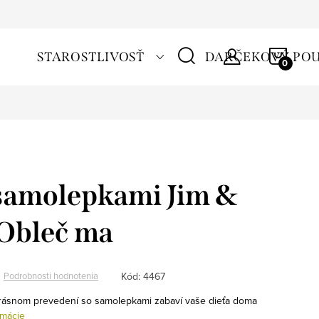
NÁKU
STAROSTLIVOSŤ
DARČEKOVÝ PO
KOŠÍ
 samolepkami Jim &
 Obleč ma
Kód:
4467
Podrobnosti hodnotenia
krásnom prevedení so samolepkami zabaví vaše dieťa doma
rmácie