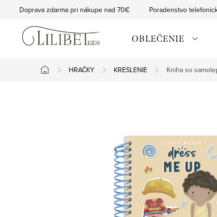
Prejsť
Doprava zdarma pri nákupe nad 70€
Poradenstvo telefonic
na
obsah
OBLEČENIE
HRAČKY
KRESLENIE
Kniha so samole
Domov