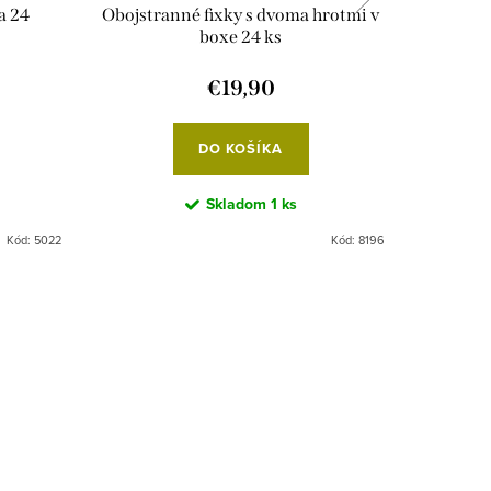
a 24
Obojstranné fixky s dvoma hrotmi v
Sada 
boxe 24 ks
€19,90
DO KOŠÍKA
Skladom
1 ks
Kód:
5022
Kód:
8196