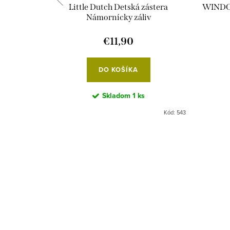
molepkami
Little Dutch Detská zástera
WINDOW
a
Námornícky záliv
€11,90
DO KOŠÍKA
Skladom
1 ks
Kód:
10353
Kód:
543