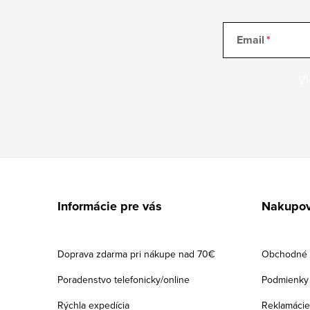
Email
Vl
Z
á
Informácie pre vás
Nakupov
p
ä
Doprava zdarma pri nákupe nad 70€
Obchodné 
t
Poradenstvo telefonicky/online
Podmienky 
i
Rýchla expedícia
Reklamácie