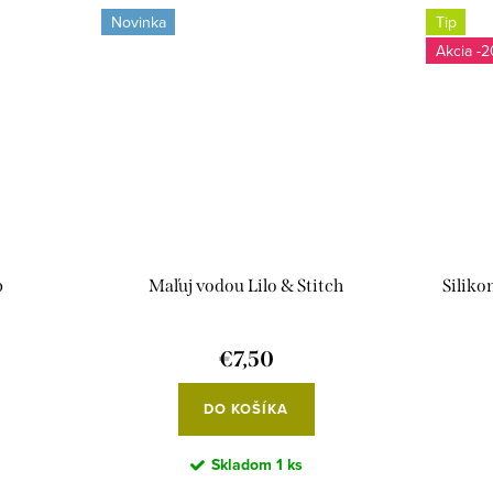
Novinka
Tip
-2
b
Maľuj vodou Lilo & Stitch
Siliko
€7,50
DO KOŠÍKA
Skladom
1 ks