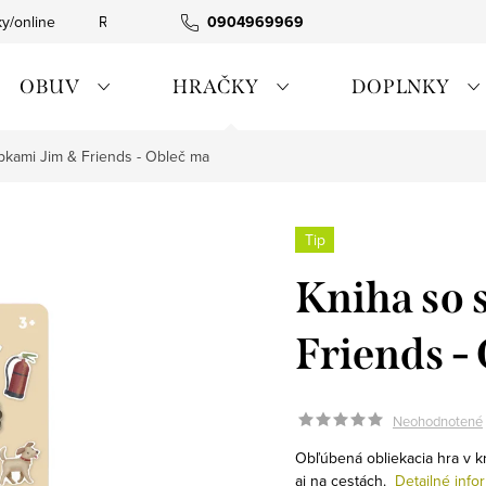
ky/online
Rýchla expedícia
0904969969
Tovar skladom
0911885090
OBUV
HRAČKY
DOPLNKY
pkami Jim & Friends - Obleč ma
Tip
Kniha so
Friends -
Neohodnotené
Obľúbená obliekacia hra v 
aj na cestách.
Detailné info