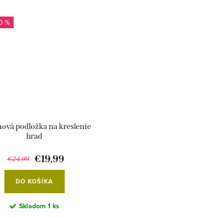
0 %
nová podložka na kreslenie
hrad
€19,99
€24,99
DO KOŠÍKA
Skladom
1 ks