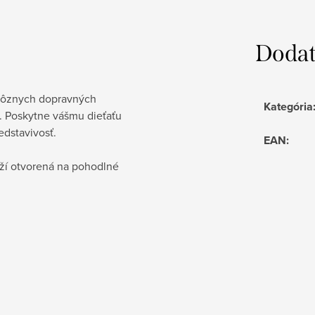
Dodat
 rôznych dopravných
Kategória
i. Poskytne vášmu dieťaťu
edstavivosť.
EAN
:
ží otvorená na pohodlné