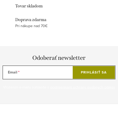
Tovar skladom
Doprava zdarma
Pri nákupe nad 70€
Odoberať newsletter
Email
PRIHLÁSIŤ SA
Vložením e-mailu súhlasíte s
podmienkami ochrany osobných údajov
Z
á