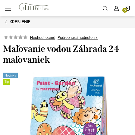
Prejsť
N
na
obsah
KRESLENIE
K
Podrobnosti hodnotenia
Neohodnotené
Maľovanie vodou Záhrada 24
maľovaniek
Novinka
Tip