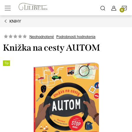
Prejsť
N
na
obsah
KNIHY
K
Podrobnosti hodnotenia
Neohodnotené
Knižka na cesty AUTOM
Tip