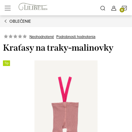
Prejsť
N
na
obsah
OBLEČENIE
K
Podrobnosti hodnotenia
Neohodnotené
Kraťasy na traky-malinovky
Tip