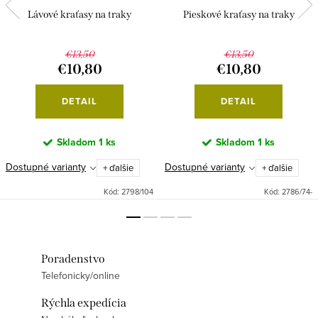
Lávové kraťasy na traky
Pieskové kraťasy na traky
€13,50
€13,50
€10,80
€10,80
DETAIL
DETAIL
Skladom
1 ks
Skladom
1 ks
Dostupné varianty
Dostupné varianty
+ ďalšie
+ ďalšie
Kód:
2798/104
Kód:
2786/74-
Poradenstvo
Telefonicky/online
Rýchla expedícia