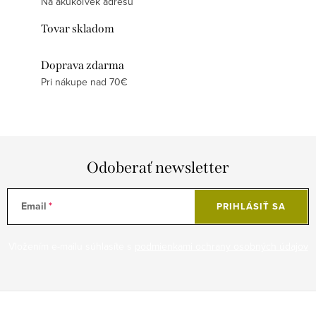
Na akúkoľvek adresu
Tovar skladom
Doprava zdarma
Pri nákupe nad 70€
Odoberať newsletter
Email
PRIHLÁSIŤ SA
Vložením e-mailu súhlasíte s
podmienkami ochrany osobných údajov
Z