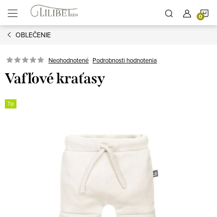
Prejsť
N
na
obsah
OBLEČENIE
K
Podrobnosti hodnotenia
Neohodnotené
Vafľové kraťasy
Tip