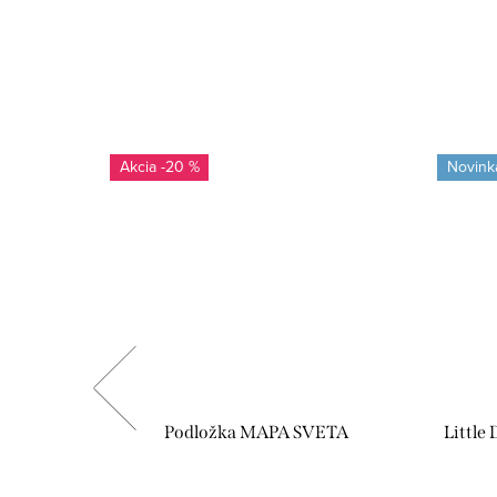
-20 %
Novink
stle 25
Podložka MAPA SVETA
Little