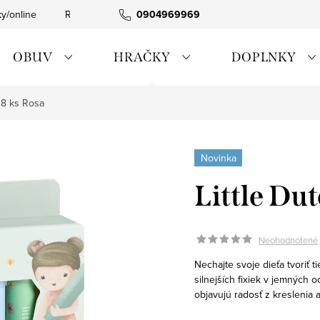
ky/online
Rýchla expedícia
0904969969
Tovar skladom
0911885090
OBUV
HRAČKY
DOPLNKY
y 8 ks Rosa
Novinka
Little Dut
Neohodnotené
Nechajte svoje dieťa tvoriť t
silnejších fixiek v jemných 
objavujú radosť z kreslenia 