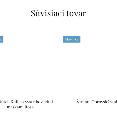
Súvisiaci tovar
a
Novinka
 Dutch Kniha s vystrihovacími
Šarkan: Obrovský vtá
maskami Rosa