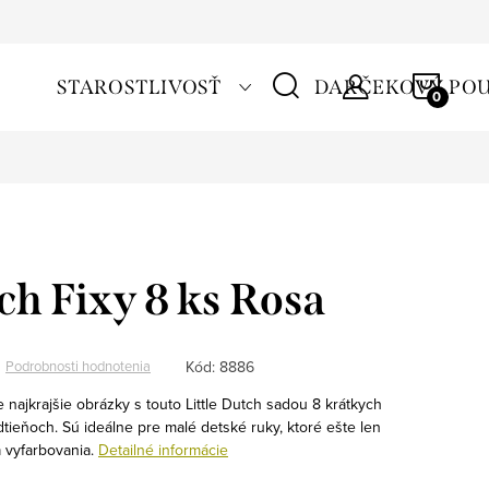
NÁKU
STAROSTLIVOSŤ
DARČEKOVÝ PO
KOŠÍ
ch Fixy 8 ks Rosa
Kód:
8886
Podrobnosti hodnotenia
ie najkrajšie obrázky s touto Little Dutch sadou 8 krátkych
odtieňoch. Sú ideálne pre malé detské ruky, ktoré ešte len
a vyfarbovania.
Detailné informácie