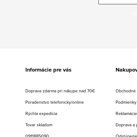
Vl
Z
á
Informácie pre vás
Nakupov
p
ä
Doprava zdarma pri nákupe nad 70€
Obchodné 
t
Poradenstvo telefonicky/online
Podmienky 
i
Rýchla expedícia
Reklamácie
e
Tovar skladom
Doprava a 
0911885090
Odstúpenie