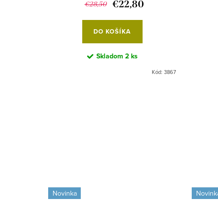
€22,80
€28,50
DO KOŠÍKA
Skladom
2 ks
Kód:
99/142
Kód:
3867
Novinka
Novink