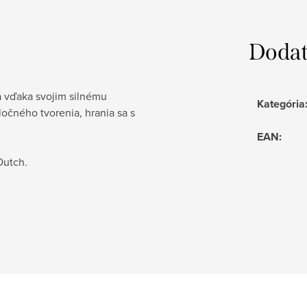
Dodat
 a vďaka svojim silnému
Kategória
ločného tvorenia, hrania sa s
EAN
:
Dutch.