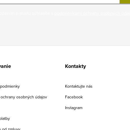
ožením e-mailu súhlasíte s
podmienkami ochrany osobných úda
anie
Kontakty
podmienky
Kontaktujte nás
ochrany osobných údajov
Facebook
Instagram
platby
 od zmluvy