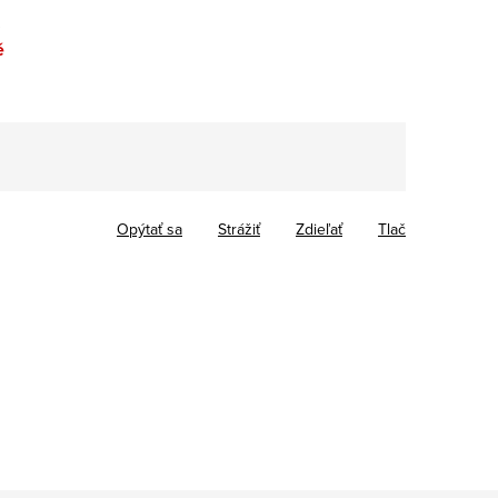
…
é
Opýtať sa
Strážiť
Zdieľať
Tlač