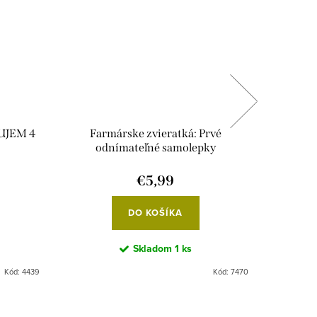
UJEM 4
Farmárske zvieratká: Prvé
MRS
odnímateľné samolepky
antist
€5,99
DO KOŠÍKA
Skladom
1 ks
Kód:
4439
Kód:
7470