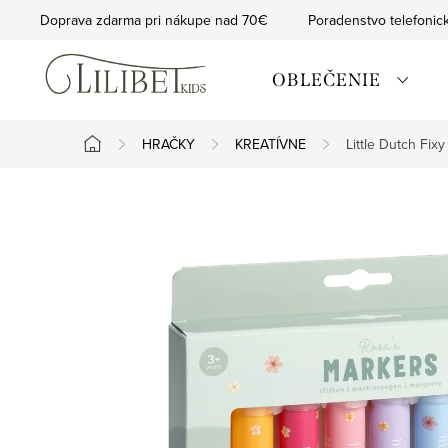
Prejsť
Doprava zdarma pri nákupe nad 70€
Poradenstvo telefonic
na
obsah
OBLEČENIE
HRAČKY
KREATÍVNE
Little Dutch Fix
Domov