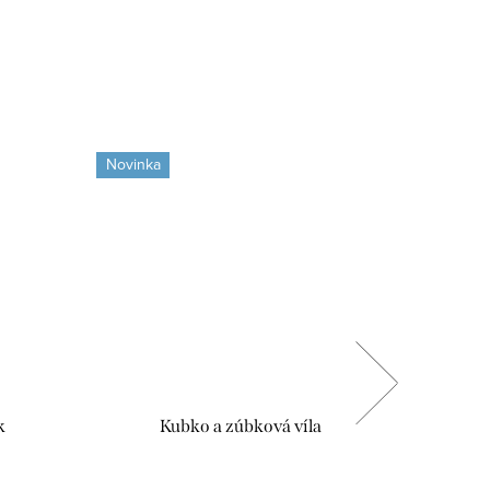
Novinka
Novinka
k
Kubko a zúbková víla
Morské z