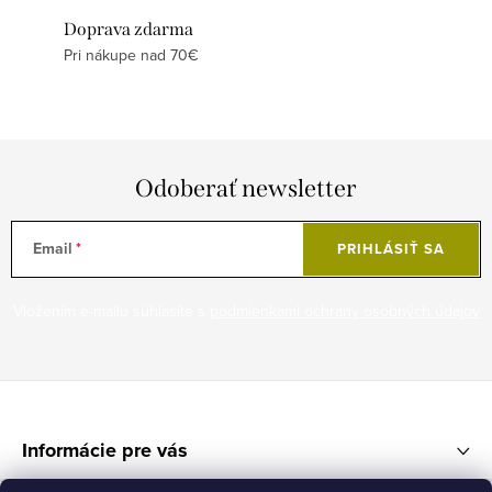
Doprava zdarma
Pri nákupe nad 70€
Odoberať newsletter
Email
PRIHLÁSIŤ SA
Vložením e-mailu súhlasíte s
podmienkami ochrany osobných údajov
Z
á
Informácie pre vás
p