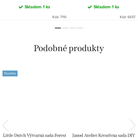
Skladom
1 ks
Skladom
1 ks
Kód:
7110
Kód:
6657
Novinka
Little Dutch Výtvarná sada Forest
Janod Atelier Kreatívna sada DIY