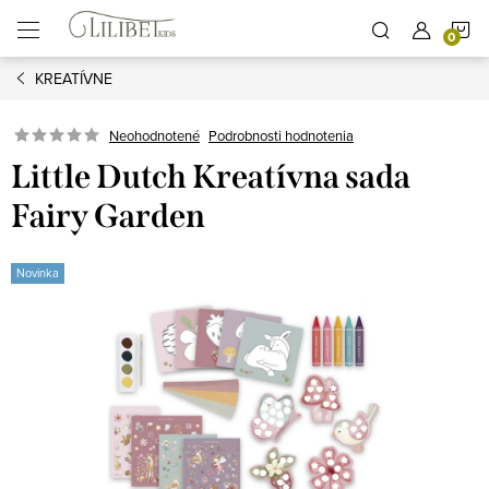
Prejsť
N
na
obsah
KREATÍVNE
K
Podrobnosti hodnotenia
Neohodnotené
Little Dutch Kreatívna sada
Fairy Garden
Novinka