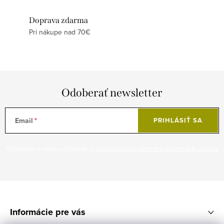
Doprava zdarma
Pri nákupe nad 70€
Odoberať newsletter
Email
PRIHLÁSIŤ SA
Vložením e-mailu súhlasíte s
podmienkami ochrany osobných údajov
Z
á
Informácie pre vás
p