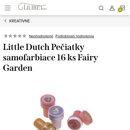
Prejsť
N
na
obsah
KREATÍVNE
K
Podrobnosti hodnotenia
Neohodnotené
Little Dutch Pečiatky
samofarbiace 16 ks Fairy
Garden