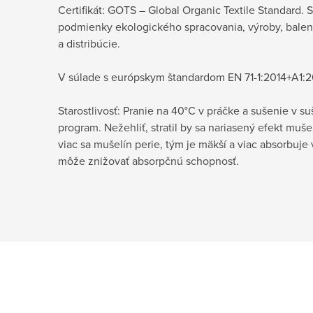
Certifikát: GOTS – Global Organic Textile Standard. 
podmienky ekologického spracovania, výroby, balen
a distribúcie.
V súlade s európskym štandardom EN 71-1:2014+A1:20
Starostlivosť: Pranie na 40°C v práčke a sušenie v s
program. Nežehliť, stratil by sa nariasený efekt muše
viac sa mušelín perie, tým je mäkší a viac absorbuje
môže znižovať absorpčnú schopnosť.