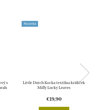
Novinka
Novinka
ový s
Little Dutch Kocka textilna králiček
Littl
rals
Miffy Lucky Leaves
€19,90