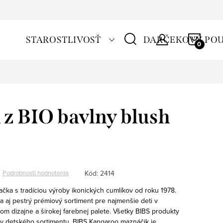
NÁKU
STAROSTLIVOSŤ
DARČEKOVÝ PO
KOŠÍ
z BIO bavlny blush
Kód:
2414
Podrobnosti hodnotenia
čka s tradíciou výroby ikonických cumlíkov od roku 1978.
aj pestrý prémiový sortiment pre najmenšie deti v
om dizajne a širokej farebnej palete. Všetky BIBS produkty
ty detského sortimentu.
BIBS Kangaroo maznáčik je