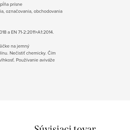
Spĺňa prísne
ia, označovania, obchodovania
18 a EN 71-2:2011+A1:2014.
ušičke na jemný
línu. Nečistiť chemicky. Čím
 vlhkosť. Používanie aviváže
Súvisiaci tovar