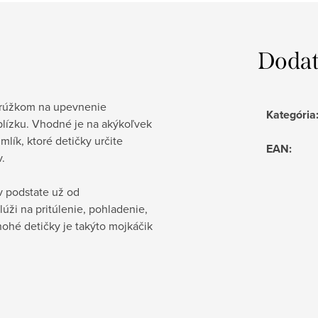
Dodat
 krúžkom na upevnenie
Kategória
blízku. Vhodné je na akýkoľvek
lík, ktoré detičky určite
EAN
:
.
v podstate už od
úži na pritúlenie, pohladenie,
ohé detičky je takýto mojkáčik