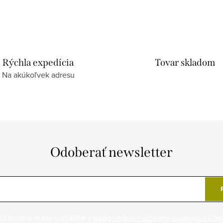
Rýchla expedícia
Tovar skladom
Na akúkoľvek adresu
Odoberať newsletter
ožením e-mailu súhlasíte s
podmienkami ochrany osobných úda