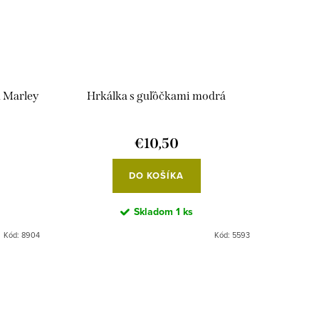
á Marley
Hrkálka s guľôčkami modrá
€10,50
DO KOŠÍKA
Skladom
1 ks
Kód:
8904
Kód:
5593