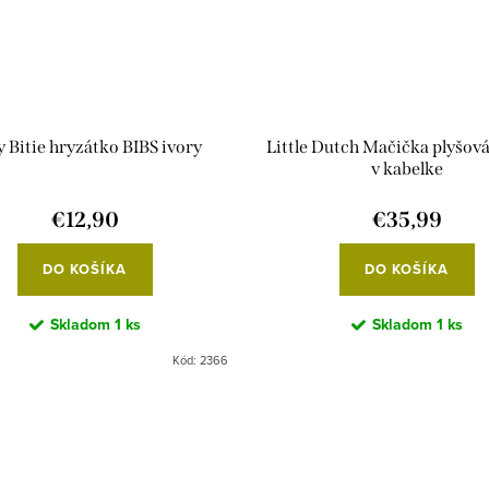
 Bitie hryzátko BIBS ivory
Little Dutch Mačička plyšov
v kabelke
€12,90
€35,99
DO KOŠÍKA
DO KOŠÍKA
Skladom
1 ks
Skladom
1 ks
Kód:
2366