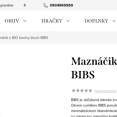
ky/online
Rýchla expedícia
0904969969
Tovar skladom
0911885090
OBUV
HRAČKY
DOPLNKY
náčik z BIO bavlny blush BIBS
Maznáčik 
BIBS
Neohodnotené
BIBS je obľúbená dánska zna
Okrem cumlíkov BIBS ponúka 
minimalistickom škandinávsk
sú garanciou najvyššej kvali