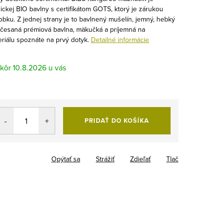
ckej BIO bavlny s certifikátom GOTS, ktorý je zárukou
bku. Z jednej strany je to bavlnený mušelín, jemný, hebký
y česaná prémiová bavlna, mäkučká a príjemná na
eriálu spoznáte na prvý dotyk.
Detailné informácie
10.8.2026
PRIDAŤ DO KOŠÍKA
Opýtať sa
Strážiť
Zdieľať
Tlač