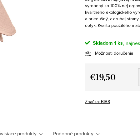
vyrobený zo 100%-nej organi
kvalitného ekologického výro
a priedušný, z druhej stran
dotyk. Kvalitu použitého mat
Skladom
1 ks
Možnosti doručenia
€19,50
Jednotková
cena:
Značka:
BIBS
visiace produkty
Podobné produkty