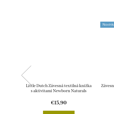
Novink
ilná Baby
Little Dutch Závesná textilná knižka
Závesná
s aktivitami Newborn Naturals
€15,90