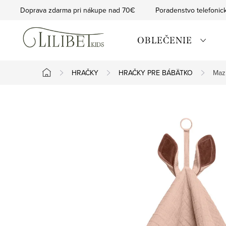
Prejsť
Doprava zdarma pri nákupe nad 70€
Poradenstvo telefonic
na
obsah
OBLEČENIE
HRAČKY
HRAČKY PRE BÁBÄTKO
Maz
Domov