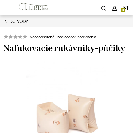
Prejsť
N
na
obsah
DO VODY
K
Podrobnosti hodnotenia
Neohodnotené
Nafukovacie rukávniky-púčiky