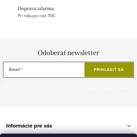
Doprava zdarma
Pri nákupe nad 70€
Odoberať newsletter
Email
PRIHLÁSIŤ SA
Vložením e-mailu súhlasíte s
podmienkami ochrany osobných údajov
Z
á
Informácie pre vás
p