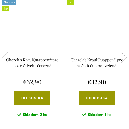
Novinka
Tip
Tip
Cherek's KraulQuappen® pre
Cherek's KraulQuappen® pre
pokročilých - červené
začiatočníkov - zelené
€32,90
€32,90
DO KOŠÍKA
DO KOŠÍKA
Skladom
2 ks
Skladom
1 ks