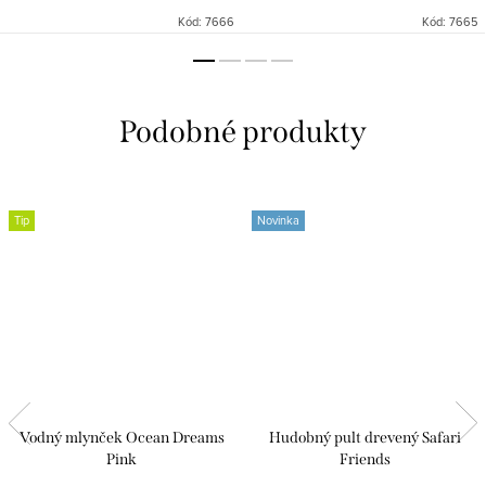
Kód:
7666
Kód:
7665
Tip
Novinka
Vodný mlynček Ocean Dreams
Hudobný pult drevený Safari
Pink
Friends