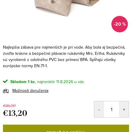
-20 %
Najlepšia zábava pre najmenších je pri vode. Aby bola aj bezpečná,
zvoľte krásne a bezpečné plávacie rukávniky Mrs. Ertha. Rukávniky
sú vyrobené z odolného PVC bez prímesí BPA. Spĺňajú všetky
európske normy EN-71-1.
Skladom
1 ks
11.8.2026
Možnosti doručenia
€16,50
€13,20
Jednotková
cena: