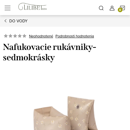
Prejsť
N
na
obsah
DO VODY
K
Podrobnosti hodnotenia
Neohodnotené
Nafukovacie rukávniky-
sedmokrásky