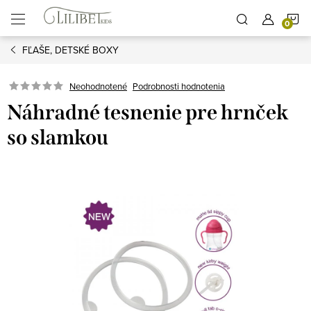
Prejsť
N
na
obsah
FĽAŠE, DETSKÉ BOXY
K
Podrobnosti hodnotenia
Neohodnotené
Náhradné tesnenie pre hrnček
so slamkou