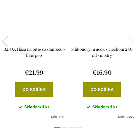
B.BOX fľaša na pitie so slamkou -
Silikonový hrnček s viečkom 240
lilac pop
ml - modrý
€21,99
€16,90
DO KOŠÍKA
DO KOŠÍKA
Skladom
1 ks
Skladom
1 ks
Kód:
4149
Kód:
6685