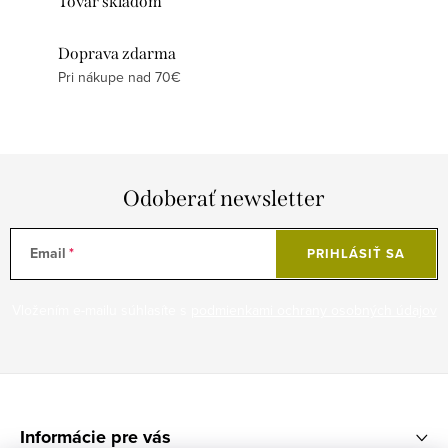
Tovar skladom
Doprava zdarma
Pri nákupe nad 70€
Odoberať newsletter
Email
PRIHLÁSIŤ SA
Vložením e-mailu súhlasíte s
podmienkami ochrany osobných údajov
Z
á
Informácie pre vás