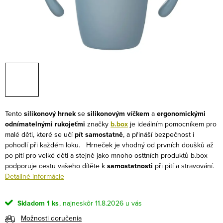
Tento
silikonový hrnek
se
silikonovým víčkem
a
ergonomickými
odnímatelnými rukojeťmi
značky
b.box
je ideálním pomocníkem pro
malé děti, které se učí
pít samostatně
, a přináší bezpečnost i
pohodlí při každém loku.
Hrneček je vhodný od prvních doušků až
po pití pro velké děti a stejně jako mnoho osttních produktů b.box
podporuje cestu vašeho dítěte k
samostatnosti
při pití a stravování.
Detailné informácie
Skladom
1 ks
11.8.2026
Možnosti doručenia