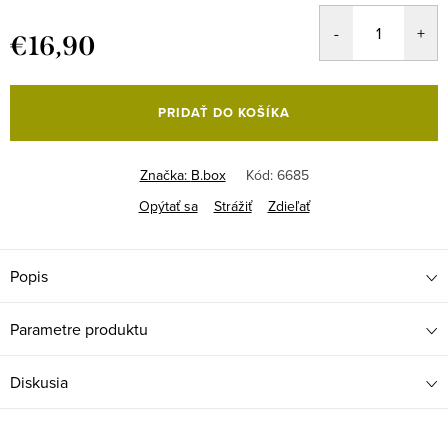
€16,90
Jednotková
cena:
PRIDAŤ DO KOŠÍKA
Značka:
B.box
Kód:
6685
Opýtať sa
Strážiť
Zdieľať
Popis
Parametre produktu
Diskusia