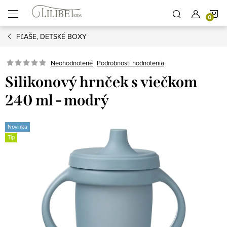
Prejsť
N
na
obsah
FĽAŠE, DETSKÉ BOXY
K
Podrobnosti hodnotenia
Neohodnotené
Silikonový hrnček s viečkom
240 ml - modrý
Novinka
Tip