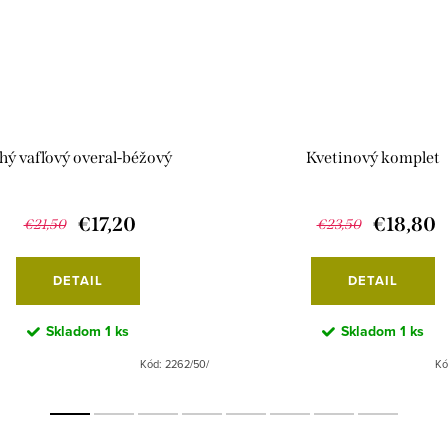
hý vafľový overal-béžový
Kvetinový komplet
€17,20
€18,80
€21,50
€23,50
DETAIL
DETAIL
Skladom
1 ks
Skladom
1 ks
Kód:
2262/50/
Kó