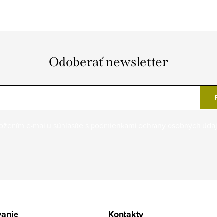
Odoberať newsletter
ožením e-mailu súhlasíte s
podmienkami ochrany osobných úda
anie
Kontakty