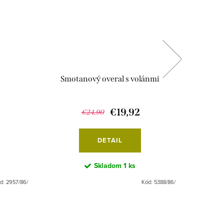
Smotanový overal s volánmi
Krátk
€19,92
€24,90
DETAIL
Skladom
1 ks
d:
2957/86/
Kód:
5388/86/