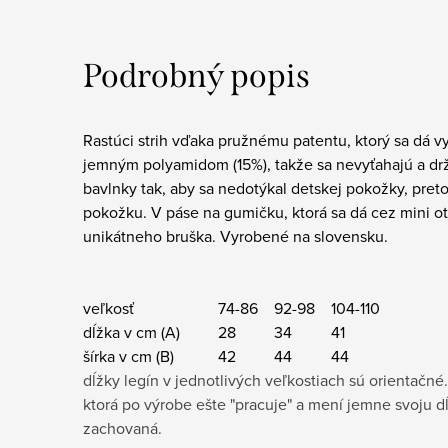
Podrobný popis
Rastúci strih vďaka pružnému patentu, ktorý sa dá 
jemným polyamidom (15%), takže sa nevyťahajú a drž
bavlnky tak, aby sa nedotýkal detskej pokožky, pret
pokožku. V páse na gumičku, ktorá sa dá cez mini o
unikátneho bruška.
Vyrobené na slovensku.
veľkosť
74-86
92-98
104-110
dĺžka v cm (A)
28
34
41
šírka v cm (B)
42
44
44
dĺžky legín v jednotlivých veľkostiach sú orientačné.
ktorá po výrobe ešte "pracuje" a mení jemne svoju d
zachovaná.