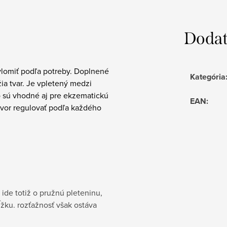
Dodat
vylomiť podľa potreby. Doplnené
Kategória
ia tvar. Je vpletený medzi
o sú vhodné aj pre ekzematickú
EAN
:
tvor regulovať podľa každého
 ide totiž o pružnú pleteninu,
ĺžku. rozťažnosť však ostáva