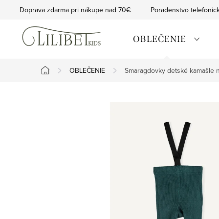
Prejsť
Doprava zdarma pri nákupe nad 70€
Poradenstvo telefonic
na
obsah
OBLEČENIE
OBLEČENIE
Smaragdovky detské kamašle n
Domov