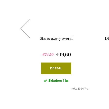
 jahoda
Staroružový overal
Dl
€19,60
€24,50
DETAIL
Skladom
1 ks
Kód:
2250/122
Kód:
5394/74/