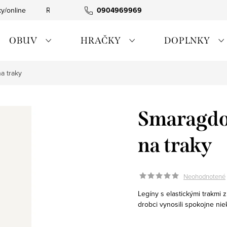
ky/online
Rýchla expedícia
0904969969
Tovar skladom
0911885090
OBUV
HRAČKY
DOPLNKY
a traky
Smaragdo
na traky
Neohodnotené
Legíny s elastickými trakmi 
drobci vynosili spokojne ni