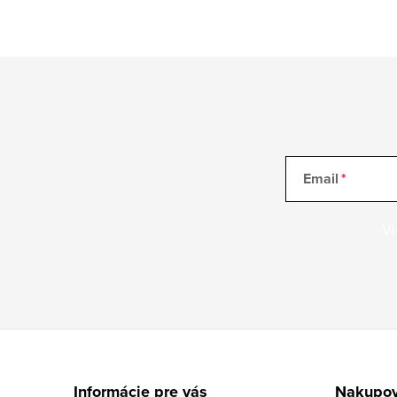
Email
Vl
Z
á
Informácie pre vás
Nakupov