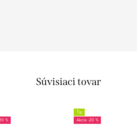
Súvisiaci tovar
Tip
20 %
-20 %