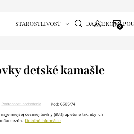
NÁKU
STAROSTLIVOSŤ
DARČEKOVÝ PO
KOŠÍ
vky detské kamašle
Kód:
6585/74
Podrobnosti hodnotenia
z najjemnejšej česanej bavlny (85%) upletené tak, aby ich
ekoľko sezón.
Detailné informácie