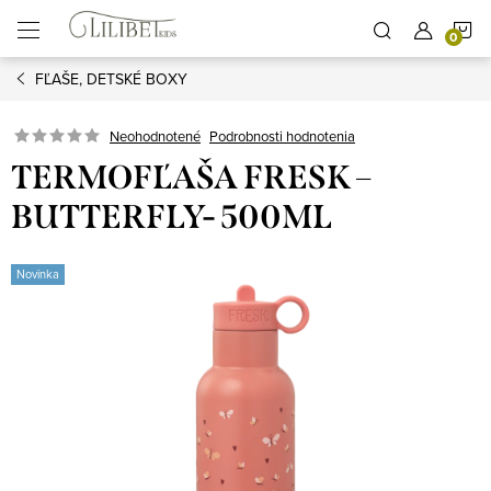
Prejsť
N
na
obsah
FĽAŠE, DETSKÉ BOXY
K
Podrobnosti hodnotenia
Neohodnotené
TERMOFĽAŠA FRESK –
BUTTERFLY- 500ML
Novinka