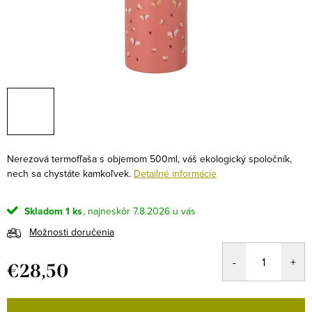
Nerezová termofľaša s objemom 500ml, váš ekologický spoločník,
nech sa chystáte kamkoľvek.
Detailné informácie
Skladom
1 ks
7.8.2026
Možnosti doručenia
€28,50
Jednotková
cena: