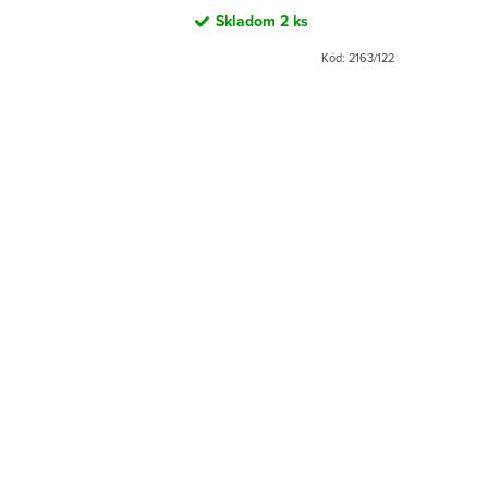
Skladom
2 ks
Kód:
3492/056
Kód:
2163/122