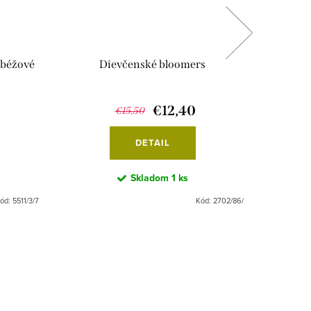
-béžové
Dievčenské bloomers
€12,40
€15,50
DETAIL
Skladom
1 ks
ód:
5511/3/7
Kód:
2702/86/