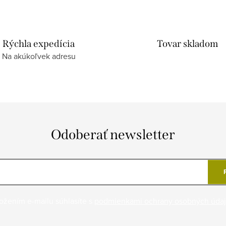
Rýchla expedícia
Tovar skladom
Na akúkoľvek adresu
Odoberať newsletter
ožením e-mailu súhlasíte s
podmienkami ochrany osobných úda