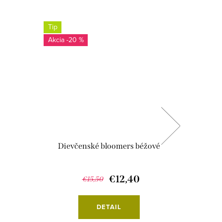
Tip
-20 %
s
Dievčenské bloomers béžové
Rozší
€12,40
€15,50
DETAIL