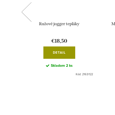
Ružové jogger tepláky
M
€18,50
DETAIL
Skladom
2 ks
Kód:
3501/62/
Kód:
2163/122