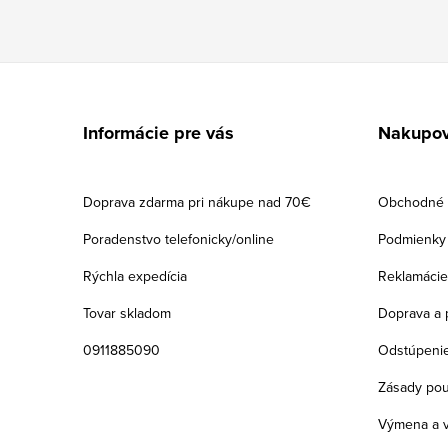
Z
á
Informácie pre vás
Nakupov
p
ä
Doprava zdarma pri nákupe nad 70€
Obchodné 
t
Poradenstvo telefonicky/online
Podmienky 
i
Rýchla expedícia
Reklamácie
e
Tovar skladom
Doprava a 
0911885090
Odstúpenie
Zásady pou
Výmena a v