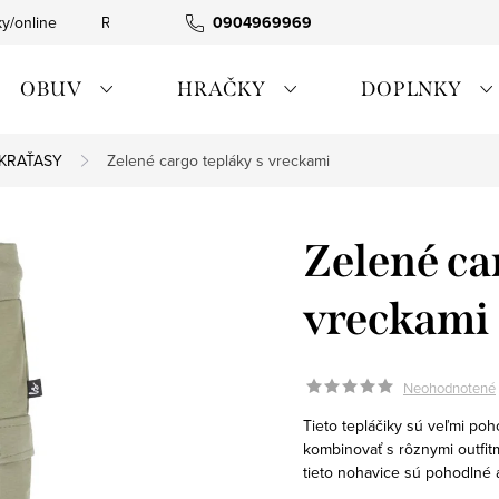
ky/online
Rýchla expedícia
0904969969
Tovar skladom
0911885090
OBUV
HRAČKY
DOPLNKY
 KRAŤASY
Zelené cargo tepláky s vreckami
Zelené ca
vreckami
Neohodnotené
Tieto tepláčiky sú veľmi po
kombinovať s rôznymi outfitm
tieto nohavice sú pohodlné a 