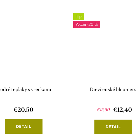
Tip
-20 %
odré tepláky s vreckami
Dievčenské bloomer
€20,50
€12,40
€15,50
DETAIL
DETAIL