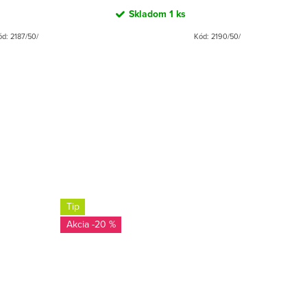
Skladom
1 ks
ód:
2187/50/
Kód:
2190/50/
Tip
-20 %