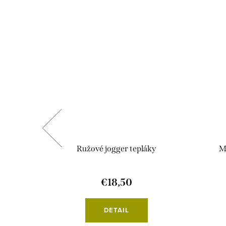
nedá
Ružové jogger tepláky
M
€18,50
DETAIL