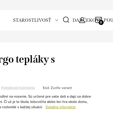
NÁKU
STAROSTLIVOSŤ
DARČEKOVÝ PO
KOŠÍ
rgo tepláky s
Kód:
Zvoľte variant
Podrobnosti hodnotenia
hodlné na nosenie. Sú určené pre vaše deti a dajú sa dobre
i. Či už je to škola, telocvičňa alebo len hra okolo domu,
roztomilé v každej situácii.
Detailné informácie