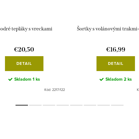
odré tepláky s vreckami
Šortky s volánovými trakmi
€20,50
€16,99
DETAIL
DETAIL
Skladom
1 ks
Skladom
2 ks
Kód:
2217/122
K