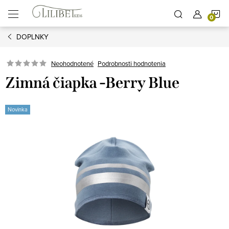
Prejsť
N
na
obsah
DOPLNKY
K
Podrobnosti hodnotenia
Neohodnotené
Zimná čiapka -Berry Blue
Novinka