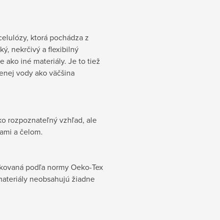
celulózy, ktorá pochádza z
, nekrčivý a flexibilný
e ako iné materiály. Je to tiež
enej vody ako väčšina
ko rozpoznateľný vzhľad, ale
šami a čelom.
fikovaná podľa normy Oeko-Tex
materiály neobsahujú žiadne