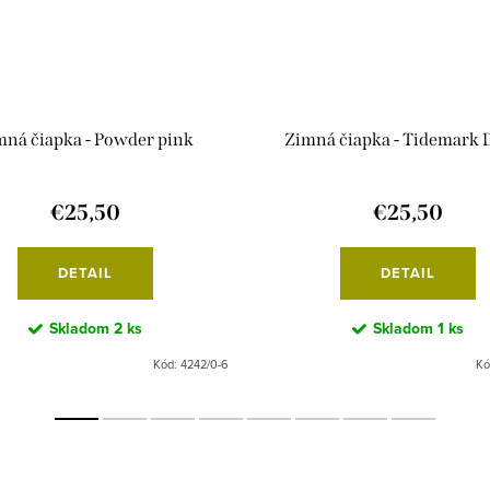
mná čiapka - Powder pink
Zimná čiapka - Tidemark 
€25,50
€25,50
DETAIL
DETAIL
Skladom
2 ks
Skladom
1 ks
Kód:
4242/0-6
Kó