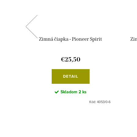
 Green
Zimná čiapka - Pioneer Spirit
Zi
€25,50
DETAIL
Skladom
2 ks
Kód:
8040/6
Kód:
4053/0-6