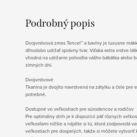
Podrobný popis
Dvojvrstvová zmes Tencel™ a bavlny je luxusne mäk
dlhodobo udržať správny tvar. Vďaka extra vrstve látk
vhodná na udržanie pohodlia vášho bábätka alebo b
zimných dní.
Dvojvrstvové
Tkanina je dvojito navrstvená na zátylku a čele pre e
potrebné.
Dostupné vo veľkostiach pre súrodencov a rodičov
Pre optimálny strih je k dispozícii päť rôznych veľkos
veľkosťami nižšie a nájdite si tú, ktorá zodpovedá 
veľkostiach pre dospelých, takže si môžete vytvoriť