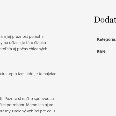
Dodat
ká a jej pružnosť pomáha
Kategória
y na ušiach je táto čiapka
atoľaťa aj počas chladných
EAN
:
xtra teplo tam, kde je to najviac
tí. Pozrite si našho sprievodcu
vašim potrebám. Máme ich aj vo
 krásny zladený vzhľad pre celú