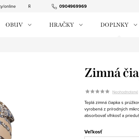
ky/online
Rýchla expedícia
0904969969
Tovar skladom
0911885090
OBUV
HRAČKY
DOPLNKY
Zimná čia
Neohodnotené
Teplá zimná čiapka s prúžko
vyrobená z prírodných mikro
absorbovať vlhkosť a priedu
Veľkosť