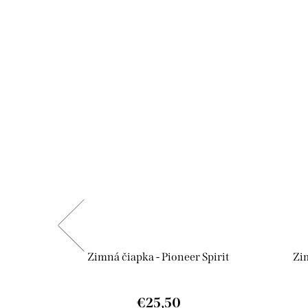
 Green
Zimná čiapka - Pioneer Spirit
Zi
€25,50