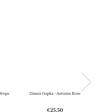
Novinka
Drops
Zimná čiapka - Autumn Rose
Zim
€25,50