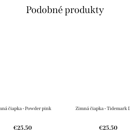
mná čiapka - Powder pink
Zimná čiapka - Tidemark 
€25,50
€25,50