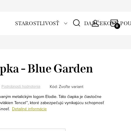
NÁKU
STAROSTLIVOSŤ
DARČEKOVÝ PO
KOŠÍ
pka - Blue Garden
Kód:
Zvoľte variant
Podrobnosti hodnotenia
vaným metalickým logom Elodie. Táto čiapka je čiastočne
vlákien Tencel™, ktoré zabezpečujú vynikajúcu schopnosť
šnosť.
Detailné informácie