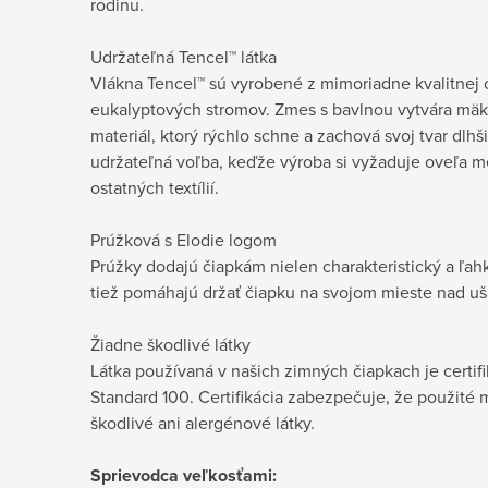
rodinu.
Udržateľná Tencel™ látka
Vlákna Tencel™ sú vyrobené z mimoriadne kvalitnej 
eukalyptových stromov. Zmes s bavlnou vytvára mäkký
materiál, ktorý rýchlo schne a zachová svoj tvar dlhši
udržateľná voľba, keďže výroba si vyžaduje oveľa m
ostatných textílií.
Prúžková s Elodie logom
Prúžky dodajú čiapkám nielen charakteristický a ľah
tiež pomáhajú držať čiapku na svojom mieste nad u
Žiadne škodlivé látky
Látka používaná v našich zimných čiapkach je certi
Standard 100. Certifikácia zabezpečuje, že použité 
škodlivé ani alergénové látky.
Sprievodca veľkosťami: