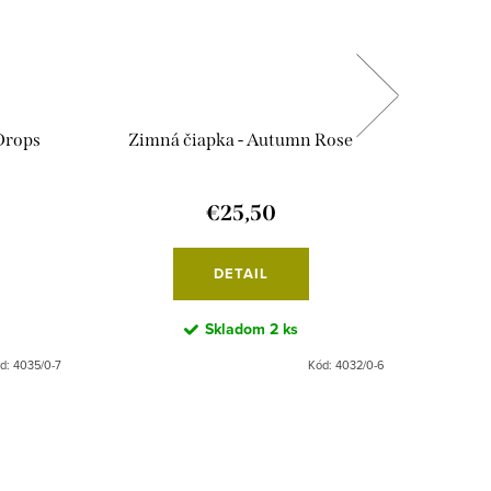
Drops
Zimná čiapka - Autumn Rose
Zim
€25,50
DETAIL
Skladom
2 ks
d:
4035/0-7
Kód:
4032/0-6