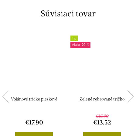
Súvisiaci tovar
Tip
-20 %
Volánové tričko pieskové
Zelené rebrované tričko
€16,90
€17,90
€13,52