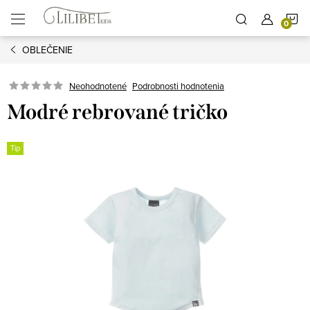
Prejsť
N
na
obsah
OBLEČENIE
K
Podrobnosti hodnotenia
Neohodnotené
Modré rebrované tričko
Tip