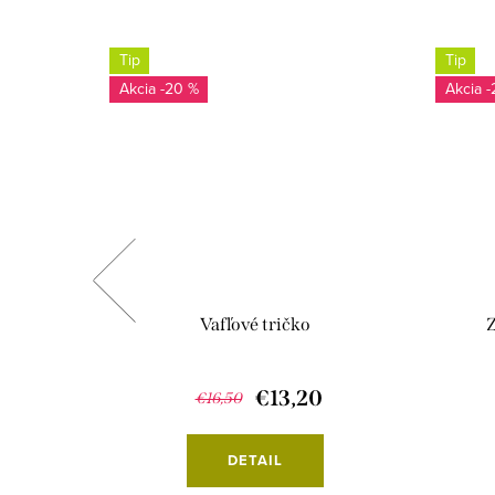
Tip
Tip
-20 %
-
lánmi
Vafľové tričko
Z
€13,20
€16,50
DETAIL