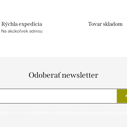
Rýchla expedícia
Tovar skladom
Na akúkoľvek adresu
Odoberať newsletter
ožením e-mailu súhlasíte s
podmienkami ochrany osobných úda