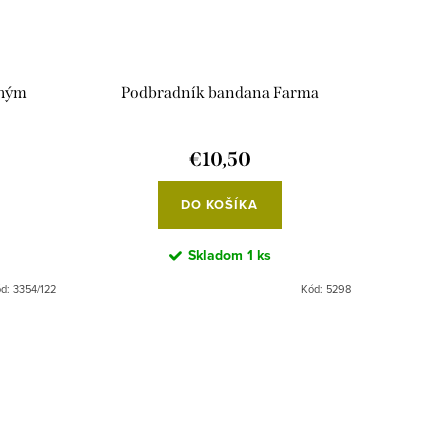
lhým
Podbradník bandana Farma
€10,50
DO KOŠÍKA
Skladom
1 ks
ód:
3354/122
Kód:
5298