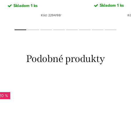
Skladom
1 ks
Skladom
1 ks
Kód:
2294/98/
K
20 %