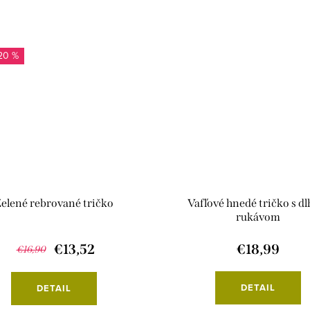
20 %
elené rebrované tričko
Vafľové hnedé tričko s d
rukávom
€13,52
€18,99
€16,90
DETAIL
DETAIL