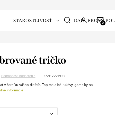
NÁKU
STAROSTLIVOSŤ
DARČEKOVÝ PO
KOŠÍ
brované tričko
Kód:
2271/122
Podrobnosti hodnotenia
ať v šatníku vášho dieťaťa. Top má dlhé rukávy, gombíky na
ilné informácie