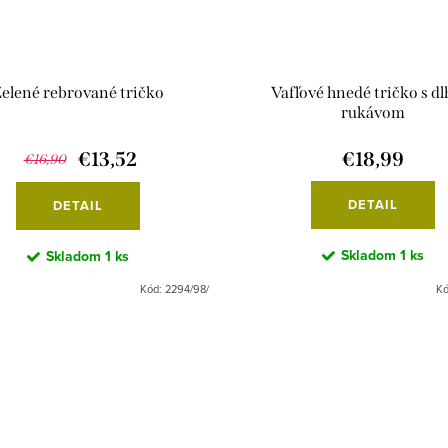
elené rebrované tričko
Vafľové hnedé tričko s d
rukávom
€13,52
€18,99
€16,90
DETAIL
DETAIL
Skladom
1 ks
Skladom
1 ks
Kód:
2294/98/
K