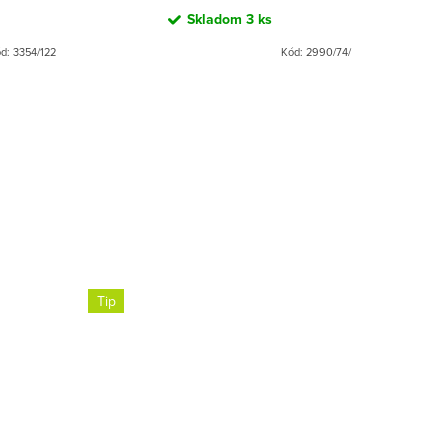
Skladom
3 ks
ód:
3354/122
Kód:
2990/74/
Tip