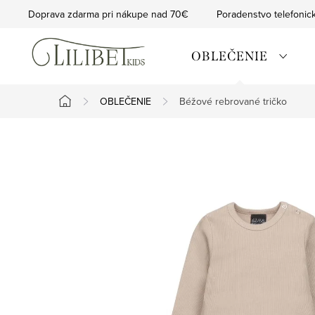
Prejsť
Doprava zdarma pri nákupe nad 70€
Poradenstvo telefonic
na
obsah
OBLEČENIE
OBLEČENIE
Béžové rebrované tričko
Domov