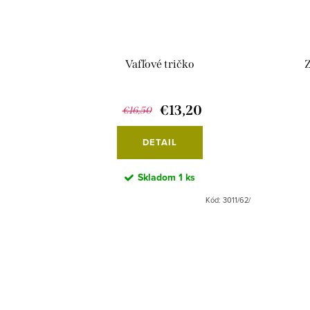
Vafľové tričko
Z
€13,20
€16,50
DETAIL
Skladom
1 ks
Kód:
3011/62/