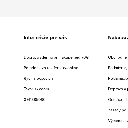
Z
á
Informácie pre vás
Nakupov
p
ä
Doprava zdarma pri nákupe nad 70€
Obchodné 
t
Poradenstvo telefonicky/online
Podmienky 
i
Rýchla expedícia
Reklamácie
e
Tovar skladom
Doprava a 
0911885090
Odstúpenie
Zásady pou
Výmena a v