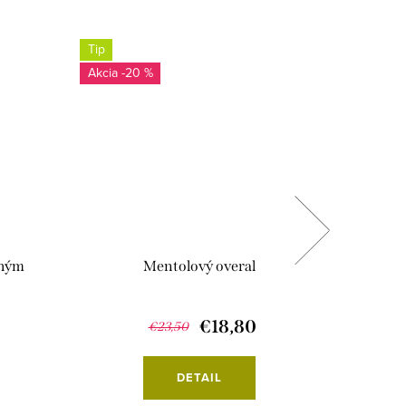
Tip
Tip
-20 %
-2
lhým
Mentolový overal
€18,80
€23,50
DETAIL