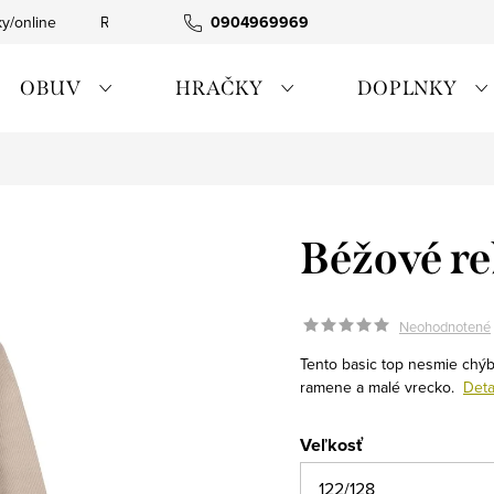
ky/online
Rýchla expedícia
0904969969
Tovar skladom
0911885090
OBUV
HRAČKY
DOPLNKY
Béžové re
Neohodnotené
Tento basic top nesmie chýb
ramene a malé vrecko.
Deta
Veľkosť