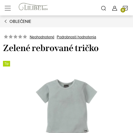
Prejsť
N
na
obsah
OBLEČENIE
K
Podrobnosti hodnotenia
Neohodnotené
Zelené rebrované tričko
Tip