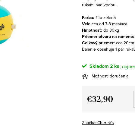
rukami nad vodou.
Farba:
žlto-zelená
Vek:
cca od 7-8 mesiaca
Hmotnosť:
do 30kg
Priemer otvoru na rameno
Celkový priemer:
cca 20cm
Balenie obsahuje 1 pár ruká
Skladom
2 ks
Možnosti doručenia
€32,90
Jednotková
cena:
Značka:
Cherek's