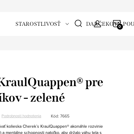
NÁKU
STAROSTLIVOSŤ
DARČEKOVÝ PO
KOŠÍ
 KraulQuappen® pre
íkov - zelené
Kód:
7665
Podrobnosti hodnotenia
vať kolieska Cherek´s KraulQuappen® akonáhle rozvinie
) a mentálne schopnosti natoľko, aby držalo váhu tela s