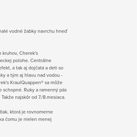
malé vodné žabky navrchu hneď
 kruhov, Cherek's
veckej polohe. Centrálne
t, a tak aj dojčatá a deti so
y a tým aj hlavu nad vodou -
rek's KraulQuappen® sa môže
vne schopné. Ruky a ramenný pás
 Takže najskôr od 7./8.mesiaca.
lak, ktorá je rovnomerne
aka čomu je nielen menej