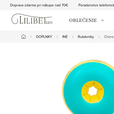
Prejsť
Doprava zdarma pri nákupe nad 70€
Poradenstvo telefonic
na
obsah
OBLEČENIE
DOPLNKY
INÉ
Rukávniky
Chere
Domov