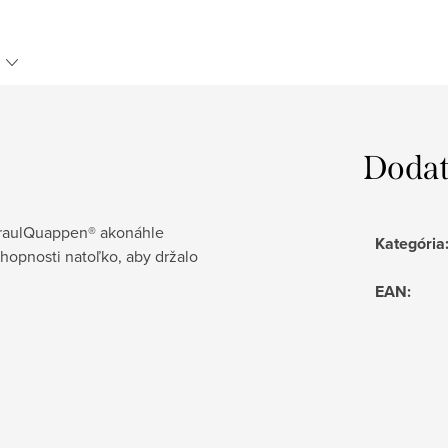
Dodat
 KraulQuappen® akonáhle
Kategória
chopnosti natoľko, aby držalo
EAN
: