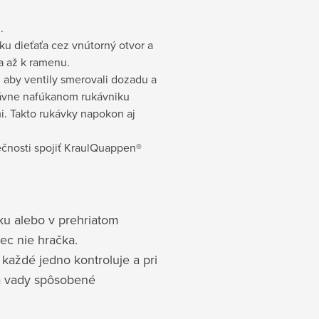
.
u dieťaťa cez vnútorný otvor a
a až k ramenu.
, aby ventily smerovali dozadu a
právne nafúkanom rukávniku
i. Takto rukávky napokon aj
ečnosti spojiť KraulQuappen®
u alebo v prehriatom
ec nie hračka.
každé jedno kontroluje a pri
Na vady spôsobené