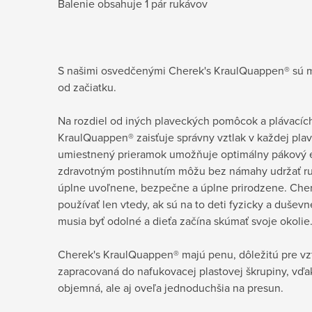
Balenie obsahuje 1 pár rukávov
S našimi osvedčenými Cherek's KraulQuappen® sú 
od začiatku.
Na rozdiel od iných plaveckých pomôcok a plávacích
KraulQuappen® zaisťuje správny vztlak v každej pla
umiestnený prieramok umožňuje optimálny pákový efek
zdravotným postihnutím môžu bez námahy udržať ruk
úplne uvoľnene, bezpečne a úplne prirodzene. Che
používať len vtedy, ak sú na to deti fyzicky a duše
musia byť odolné a dieťa začína skúmať svoje okolie.
Cherek's KraulQuappen® majú penu, dôležitú pre vzt
zapracovaná do nafukovacej plastovej škrupiny, vď
objemná, ale aj oveľa jednoduchšia na presun.