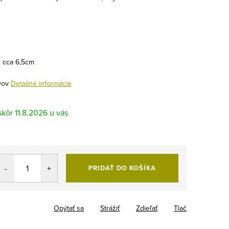
:
cca 6,5cm
vov
Detailné informácie
11.8.2026
PRIDAŤ DO KOŠÍKA
Opýtať sa
Strážiť
Zdieľať
Tlač