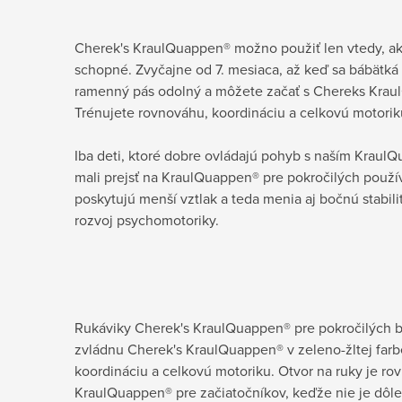
Cherek's KraulQuappen® možno použiť len vtedy, ak 
schopné. Zvyčajne od 7. mesiaca, až keď sa bábätká
ramenný pás odolný a môžete začať s Chereks Krau
Trénujete rovnováhu, koordináciu a celkovú motorik
Iba deti, ktoré dobre ovládajú pohyb s naším KraulQ
mali prejsť na KraulQuappen® pre pokročilých použív
poskytujú menší vztlak a teda menia aj bočnú stabil
rozvoj psychomotoriky.
Rukáviky Cherek's KraulQuappen® pre pokročilých by 
zvládnu Cherek's KraulQuappen® v zeleno-žltej farbe
koordináciu a celkovú motoriku. Otvor na ruky je ro
KraulQuappen® pre začiatočníkov, keďže nie je dôleži