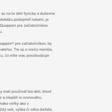
sú na to deti fyzicky a duševne
 dokážu podoprieť rukami, je
lQuappen pre začiatočníkov.
u.
uappen® pre začiatočníkov, by
ateľov. Tie sú o niečo menšie,
itu, čo ešte viac povzbudzuje
mali používať iba deti, ktoré
 a zlepšili si rovnováhu,
vnako veľký ako v
tý vek, výška či váha dieťaťa,