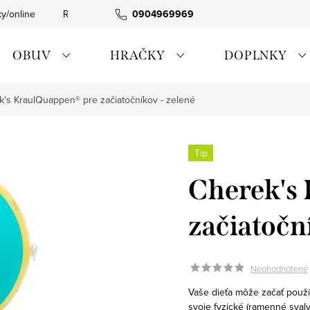
ky/online
Rýchla expedícia
0904969969
Tovar skladom
0911885090
OBUV
HRAČKY
DOPLNKY
k's KraulQuappen® pre začiatočníkov - zelené
Tip
Cherek's
začiatočn
Neohodnotené
Vaše dieťa môže začať použí
svoje fyzické (ramenné svaly