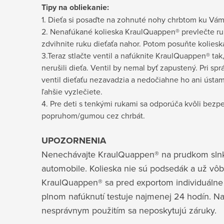
Tipy na obliekanie:
1. Dieťa si posaďte na zohnuté nohy chrbtom ku Vám
2. Nenafúkané kolieska KraulQuappen® prevlečte ruk
zdvihnite ruku dieťaťa nahor. Potom posuňte koliesk
3.Teraz stlačte ventil a nafúknite KraulQuappen® tak
nerušili dieťa. Ventil by nemal byť zapustený. Pri s
ventil dieťaťu nezavadzia a nedočiahne ho ani ústam
ľahšie vyzlečiete.
4. Pre deti s tenkými rukami sa odporúča kvôli bezp
popruhom/gumou cez chrbát.
UPOZORNENIA
Nenechávajte KraulQuappen® na prudkom slnk
automobile. Kolieska nie sú podsedák a už vôb
KraulQuappen® sa pred exportom individuálne 
plnom nafúknutí testuje najmenej 24 hodín. 
nesprávnym použitím sa neposkytujú záruky.