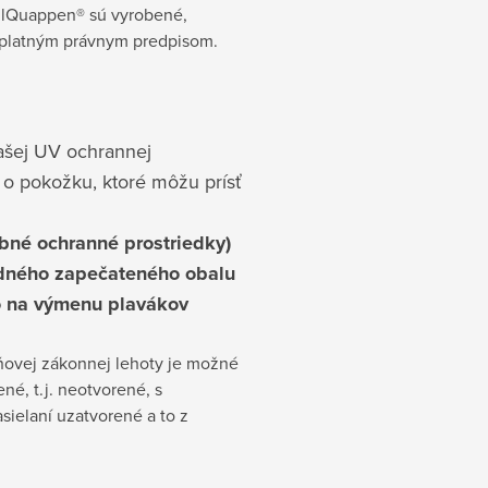
aulQuappen® sú vyrobené,
u platným právnym predpisom.
ašej UV ochrannej
 o pokožku, ktoré môžu prísť
obné ochranné prostriedky)
odného zapečateného obalu
o na výmenu plavákov
ňovej zákonnej lehoty je možné
né, t.j. neotvorené, s
sielaní uzatvorené a to z