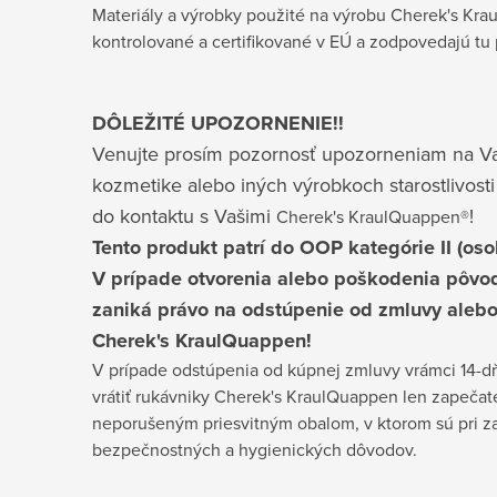
Materiály a výrobky použité na výrobu Cherek's Kr
kontrolované a certifikované v EÚ a zodpovedajú t
DÔLEŽITÉ UPOZORNENIE!!
Venujte prosím pozornosť upozorneniam na V
kozmetike alebo iných výrobkoch starostlivosti
do kontaktu s Vašimi
!
Cherek's KraulQuappen®
Tento produkt patrí do OOP kategórie II (os
V prípade otvorenia alebo poškodenia pôv
zaniká právo na odstúpenie od zmluvy aleb
Cherek's KraulQuappen!
V prípade odstúpenia od kúpnej zmluvy vrámci 14-d
vrátiť rukávniky Cherek's KraulQuappen len zapečate
neporušeným priesvitným obalom, v ktorom sú pri za
bezpečnostných a hygienických dôvodov.