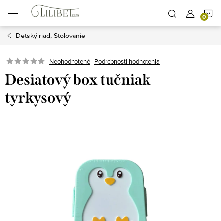
Prejsť
N
na
obsah
Detský riad, Stolovanie
K
Podrobnosti hodnotenia
Neohodnotené
Desiatový box tučniak
tyrkysový