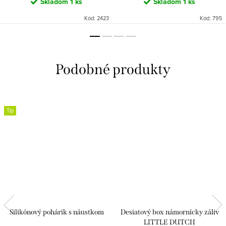
Skladom
1 ks
Skladom
1 ks
Kód:
2423
Kód:
795
Tip
Silikónový pohárik s náustkom
Desiatový box námornícky záliv
LITTLE DUTCH