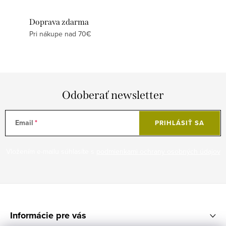
Doprava zdarma
Pri nákupe nad 70€
Odoberať newsletter
Email
PRIHLÁSIŤ SA
Vložením e-mailu súhlasíte s
podmienkami ochrany osobných údajov
Z
á
Informácie pre vás
p