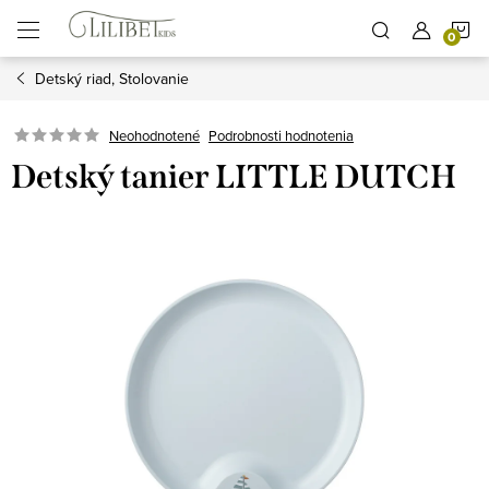
Prejsť
N
na
obsah
Detský riad, Stolovanie
K
Podrobnosti hodnotenia
Neohodnotené
Detský tanier LITTLE DUTCH