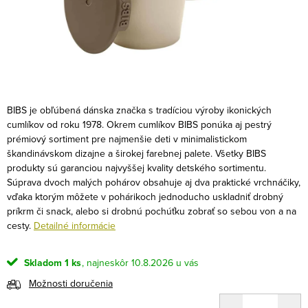
BIBS je obľúbená dánska značka s tradíciou výroby ikonických
cumlíkov od roku 1978. Okrem cumlíkov BIBS ponúka aj pestrý
prémiový sortiment pre najmenšie deti v minimalistickom
škandinávskom dizajne a širokej farebnej palete. Všetky BIBS
produkty sú garanciou najvyššej kvality detského sortimentu.
Súprava dvoch malých pohárov obsahuje aj dva praktické vrchnáčiky,
vďaka ktorým môžete v pohárikoch jednoducho uskladniť drobný
príkrm či snack, alebo si drobnú pochúťku zobrať so sebou von a na
cesty.
Detailné informácie
Skladom
1 ks
10.8.2026
Možnosti doručenia