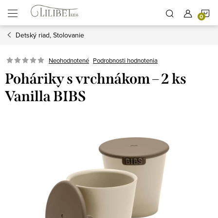
Prejsť
N
na
obsah
Detský riad, Stolovanie
K
Podrobnosti hodnotenia
Neohodnotené
Poháriky s vrchnákom – 2 ks
Vanilla BIBS