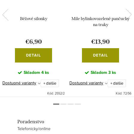
Béžové silonky
Mile bylinkovozelené pančuchy
na traky
€6,90
€13,90
DETAIL
DETAIL
Skladom
4 ks
Skladom
3 ks
Dostupné varianty
Dostupné varianty
+ ďalšie
+ ďalšie
Kód:
2552/2
Kód:
72/56
Poradenstvo
Telefonicky/online