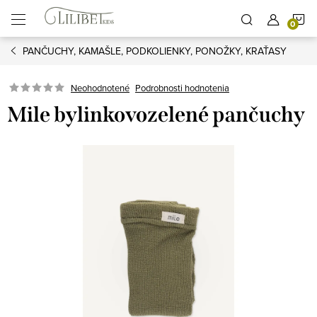
Prejsť
N
na
obsah
PANČUCHY, KAMAŠLE, PODKOLIENKY, PONOŽKY, KRAŤASY
K
Podrobnosti hodnotenia
Neohodnotené
Mile bylinkovozelené pančuchy