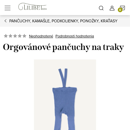
Prejsť
N
na
obsah
PANČUCHY, KAMAŠLE, PODKOLIENKY, PONOŽKY, KRAŤASY
K
Podrobnosti hodnotenia
Neohodnotené
Orgovánové pančuchy na traky