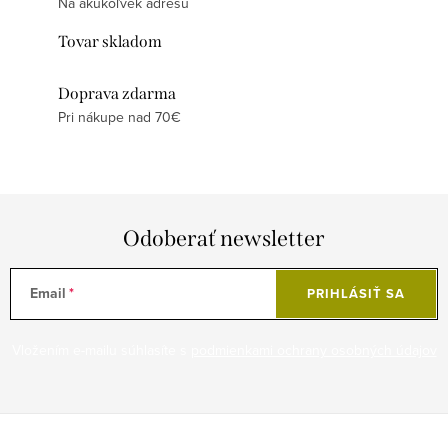
Na akúkoľvek adresu
Tovar skladom
Doprava zdarma
Pri nákupe nad 70€
Odoberať newsletter
Email
PRIHLÁSIŤ SA
Vložením e-mailu súhlasíte s
podmienkami ochrany osobných údajov
Z