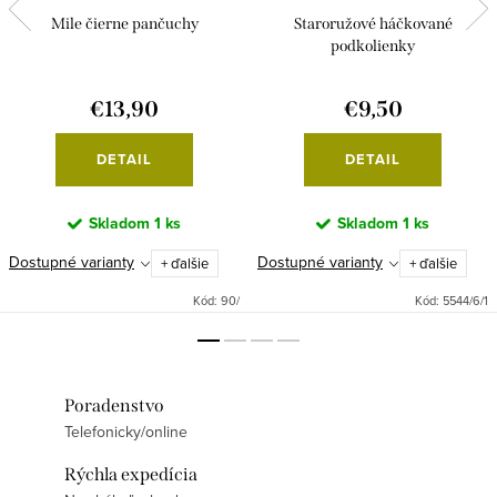
Mile čierne pančuchy
Staroružové háčkované
podkolienky
€13,90
€9,50
DETAIL
DETAIL
Skladom
1 ks
Skladom
1 ks
Dostupné varianty
Dostupné varianty
+ ďalšie
+ ďalšie
Kód:
90/
Kód:
5544/6/1
Poradenstvo
Telefonicky/online
Rýchla expedícia