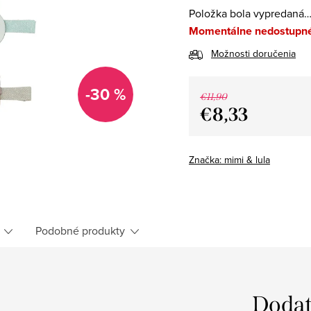
Položka bola vypredaná
Momentálne nedostupn
Možnosti doručenia
-30 %
€11,90
€8,33
Jednotková
cena:
Značka:
mimi & lula
Podobné produkty
Dodat