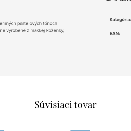
Kategória
 jemných pastelových tónoch
učne vyrobené z mäkkej koženky,
EAN
:
Súvisiaci tovar