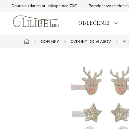
Prejsť
Doprava zdarma pri nákupe nad 70€
Poradenstvo telefonic
na
obsah
OBLEČENIE
DOPLNKY
OZDOBY DO VLASOV
Min
Domov