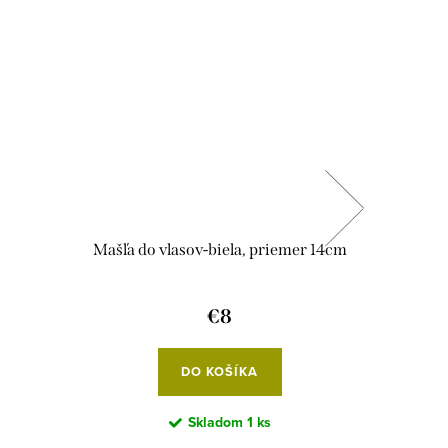
Mašľa do vlasov-biela, priemer 14cm
Držiak
€8
DO KOŠÍKA
Skladom
1 ks