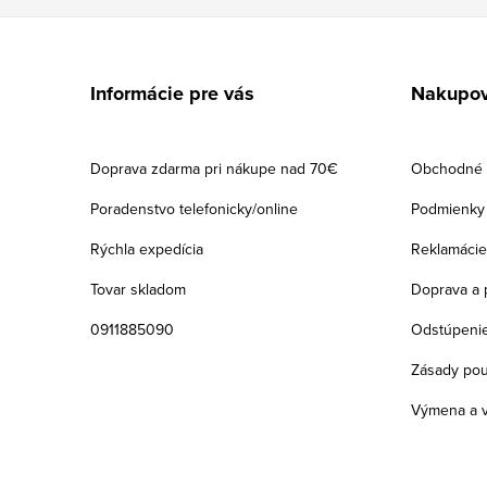
Z
á
Informácie pre vás
Nakupov
p
ä
Doprava zdarma pri nákupe nad 70€
Obchodné 
t
Poradenstvo telefonicky/online
Podmienky 
i
Rýchla expedícia
Reklamácie
e
Tovar skladom
Doprava a 
0911885090
Odstúpenie
Zásady pou
Výmena a v