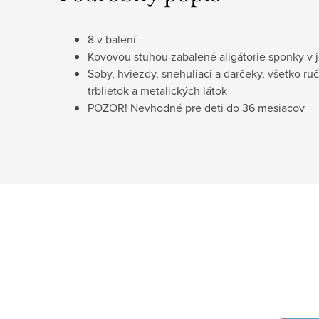
8 v balení
Kovovou stuhou zabalené aligátorie sponky v
Soby, hviezdy, snehuliaci a darčeky, všetko r
trblietok a metalických látok
POZOR! Nevhodné pre deti do 36 mesiacov