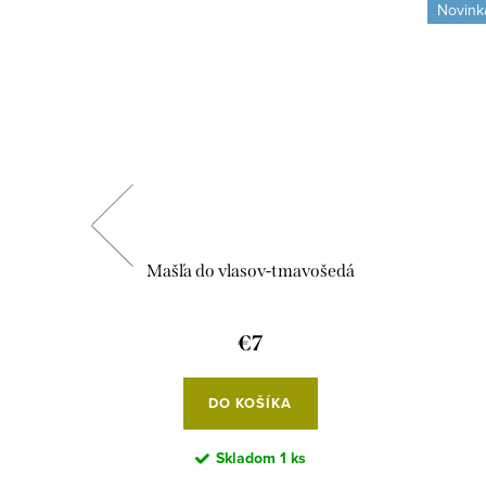
Novink
lla
Mašľa do vlasov-tmavošedá
€7
DO KOŠÍKA
Skladom
1 ks