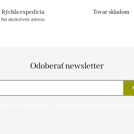
Rýchla expedícia
Tovar skladom
Na akúkoľvek adresu
Odoberať newsletter
ožením e-mailu súhlasíte s
podmienkami ochrany osobných úda