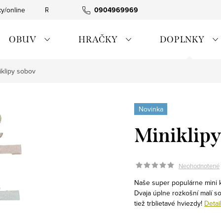
ky/online
Rýchla expedícia
0904969969
Tovar skladom
0911885090
OBUV
HRAČKY
DOPLNKY
iklipy sobov
Novinka
Miniklipy
Neohodnotené
Naše super populárne mini k
Dvaja úplne rozkošní malí so
tiež trblietavé hviezdy!
Detai