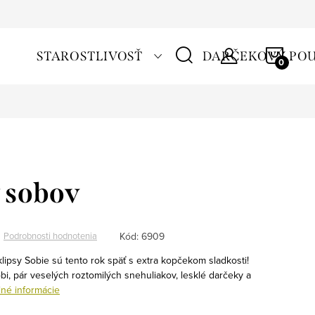
NÁKU
STAROSTLIVOSŤ
DARČEKOVÝ PO
KOŠÍ
 sobov
Kód:
6909
Podrobnosti hodnotenia
lipsy Sobie sú tento rok späť s extra kopčekom sladkosti!
bi, pár veselých roztomilých snehuliakov, lesklé darčeky a
lné informácie