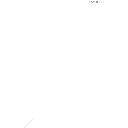
Kód:
8966
Kód:
8968