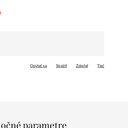
…
é
Opýtať sa
Strážiť
Zdieľať
Tlač
očné parametre