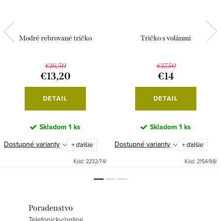
Modré rebrované tričko
Tričko s volánmi
€16,50
€17,50
€13,20
€14
DETAIL
DETAIL
Skladom
1 ks
Skladom
1 ks
Dostupné varianty
Dostupné varianty
+ ďalšie
+ ďalšie
Kód:
2232/74/
Kód:
2154/98/
Poradenstvo
Telefonicky/online