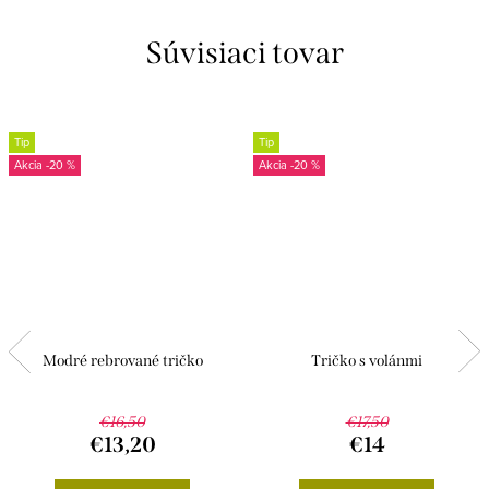
Súvisiaci tovar
Tip
Tip
-20 %
-20 %
Modré rebrované tričko
Tričko s volánmi
€16,50
€17,50
€13,20
€14