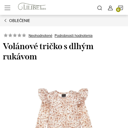
Prejsť
N
na
obsah
OBLEČENIE
K
Podrobnosti hodnotenia
Neohodnotené
Volánové tričko s dlhým
rukávom