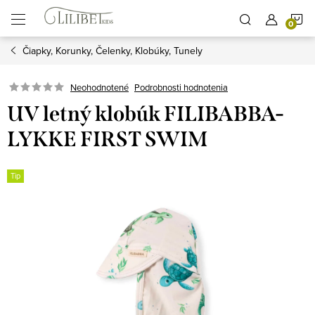
Prejsť
N
na
obsah
Čiapky, Korunky, Čelenky, Klobúky, Tunely
K
Podrobnosti hodnotenia
Neohodnotené
UV letný klobúk FILIBABBA-
LYKKE FIRST SWIM
Tip