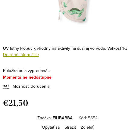
UV letný klobúčik vhodný na aktivity na súši aj vo vode.
Veľkosť 1-3
Detailné informácie
Položka bola vypredaná…
Momentálne nedostupné
Možnosti doručenia
€21,50
Jednotková
cena:
Značka:
FILIBABBA
Kód:
5654
Opýtať sa
Strážiť
Zdieľať