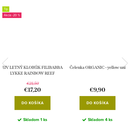
Tip
-20 %
UV LETNÝ KLOBÚK FILIBABBA
Čelenka ORGANIC - yellow uni
LYKKE RAINBOW REEF
€21,50
€17,20
€9,90
DO KOŠÍKA
DO KOŠÍKA
Skladom
1 ks
Skladom
4 ks