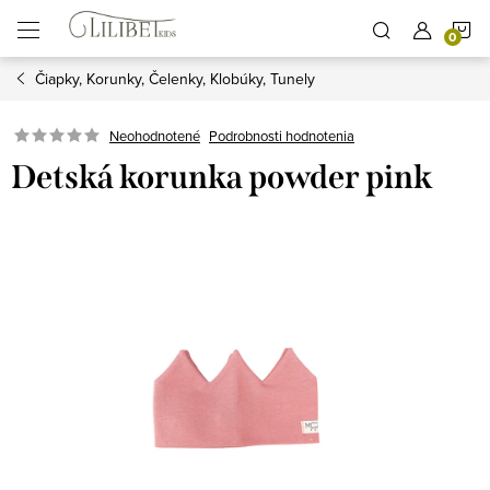
Prejsť
N
na
obsah
Čiapky, Korunky, Čelenky, Klobúky, Tunely
K
Podrobnosti hodnotenia
Neohodnotené
Detská korunka powder pink