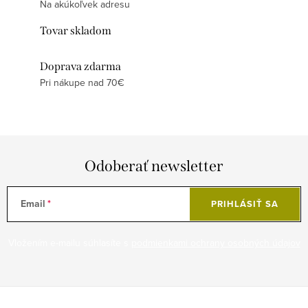
Na akúkoľvek adresu
Tovar skladom
Doprava zdarma
Pri nákupe nad 70€
Odoberať newsletter
Email
PRIHLÁSIŤ SA
Vložením e-mailu súhlasíte s
podmienkami ochrany osobných údajov
Z