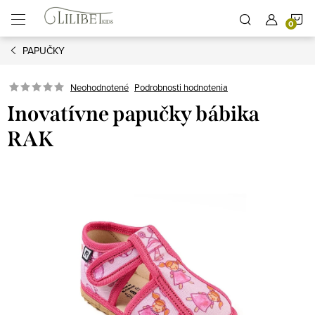
Prejsť
N
na
obsah
PAPUČKY
K
Podrobnosti hodnotenia
Neohodnotené
Inovatívne papučky bábika
RAK