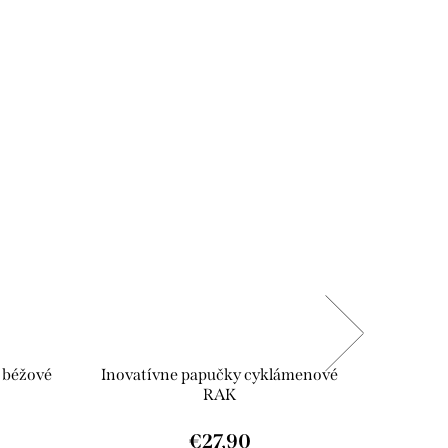
 béžové
Inovatívne papučky cyklámenové
Cyk
RAK
€27,90