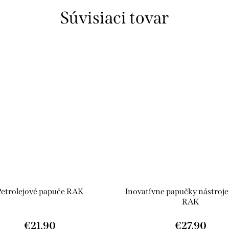
Súvisiaci tovar
Petrolejové papuče RAK
Inovatívne papučky nástroje
RAK
€21,90
€27,90