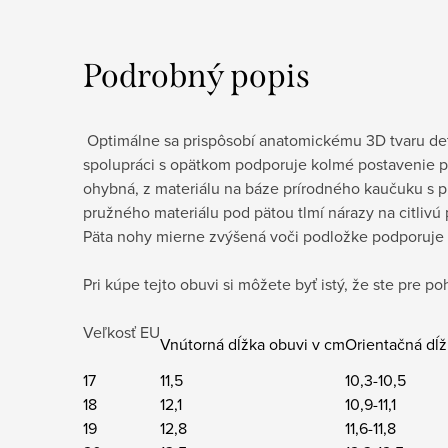
Podrobný popis
Optimálne sa prispôsobí anatomickému 3D tvaru dets
spolupráci s opätkom podporuje kolmé postavenie pät
ohybná, z materiálu na báze prírodného kaučuku s p
pružného materiálu pod pätou tlmí nárazy na citlivú
Päta nohy mierne zvýšená voči podložke podporuje 
Pri kúpe tejto obuvi si môžete byť istý, že ste pre p
Veľkosť EU
Vnútorná dĺžka obuvi v cm
Orientačná dĺ
17
11,5
10,3-10,5
18
12,1
10,9-11,1
19
12,8
11,6-11,8