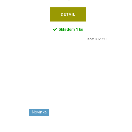
DETAIL
Skladom
1 ks
Kód:
5676/25
Kód:
3921/EU
Novinka