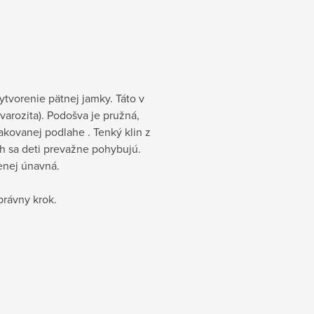
tvorenie pätnej jamky. Táto v
varozita). Podošva je pružná,
kovanej podlahe . Tenký klin z
ch sa deti prevažne pohybujú.
enej únavná.
právny krok.