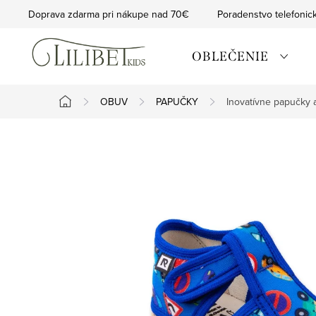
Prejsť
Doprava zdarma pri nákupe nad 70€
Poradenstvo telefonic
na
obsah
OBLEČENIE
OBUV
PAPUČKY
Inovatívne papučky
Domov