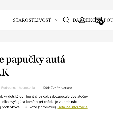
NÁKU
STAROSTLIVOSŤ
DARČEKOVÝ PO
KOŠÍ
e papučky autá
AK
Kód:
Zvoľte variant
Podrobnosti hodnotenia
ypicky detský dominantný palček zabezpečuje dostatočný
 stielka zvyšujúca komfort pri chôdzi je z kombinácie
j podšívkovej ECO kože (chromfree).
Detailné informácie