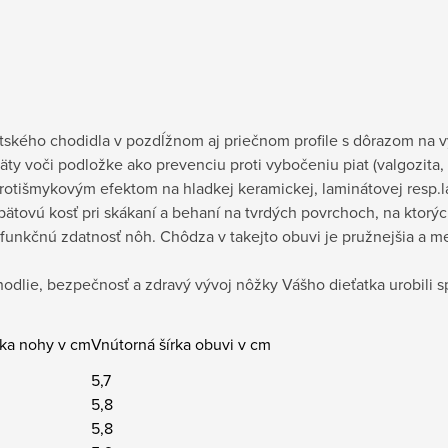
kého chodidla v pozdĺžnom aj priečnom profile s dôrazom na vy
y voči podložke ako prevenciu proti vybočeniu piat (valgozita, 
rotišmykovým efektom na hladkej keramickej, laminátovej resp.la
 pätovú kosť pri skákaní a behaní na tvrdých povrchoch, na ktorý
funkčnú zdatnosť nôh. Chôdza v takejto obuvi je pružnejšia a m
ohodlie, bezpečnosť a zdravý vývoj nôžky Vášho dieťatka urobili s
žka nohy v cm
Vnútorná šírka obuvi v cm
5,7
5,8
5,8