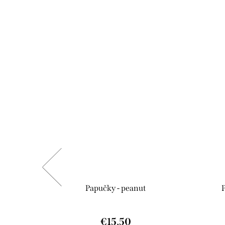
rožec RAK
Papučky - peanut
€15,50