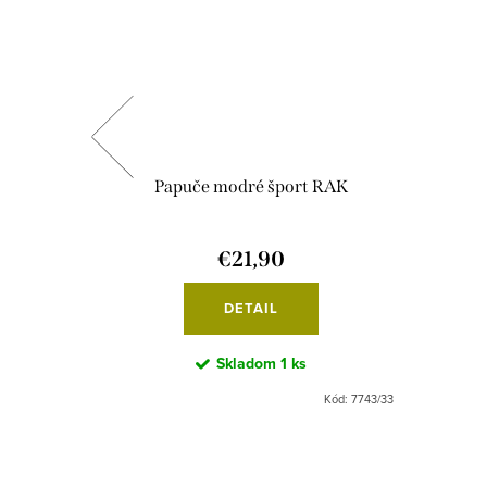
ka RAK-
Papuče modré šport RAK
€21,90
DETAIL
Skladom
1 ks
Kód:
5688/25
Kód:
7743/33