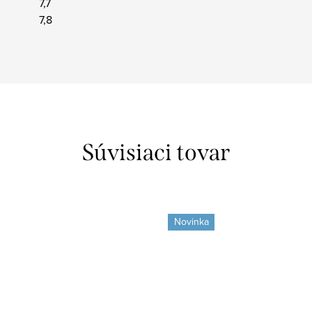
7,7
7,8
Súvisiaci tovar
Novinka