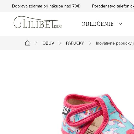
Prejsť
Doprava zdarma pri nákupe nad 70€
Poradenstvo telefonic
na
obsah
OBLEČENIE
OBUV
PAPUČKY
Inovatívne papučky
Domov