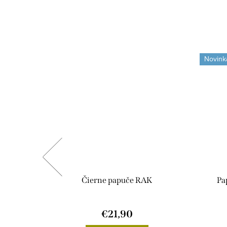
Novink
ý
Čierne papuče RAK
Pa
€21,90