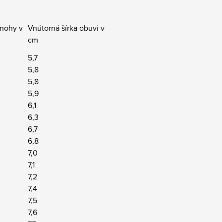
 nohy v
Vnútorná šírka obuvi v
cm
5,7
5,8
5,8
5,9
6,1
6,3
6,7
6,8
7,0
7,1
7,2
7,4
7,5
7,6