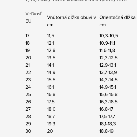
Veľkosť
Vnútorná dĺžka obuvi v
Orientačná dĺžka
EU
cm
cm
17
11,5
10,3-10,5
18
12,1
10,9-11,1
19
12,8
11,6-11,8
20
13,5
12,3-12,5
21
14,1
12,9-13,1
22
14,9
13,7-13,9
23
15,5
14,3-14,5
24
16,1
14,9-15,1
25
16,8
15,6-15,8
26
17,5
16,3-16,5
27
18,0
16,8-17
28
18,7
17,5-17,7
29
19,3
18,1-18,3
30
20
18,8-19