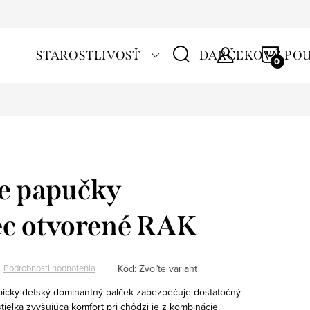
NÁKU
STAROSTLIVOSŤ
DARČEKOVÝ PO
KOŠÍ
e papučky
ec otvorené RAK
Kód:
Zvoľte variant
Podrobnosti hodnotenia
ypicky detský dominantný palček zabezpečuje dostatočný
 stielka zvyšujúca komfort pri chôdzi je z kombinácie