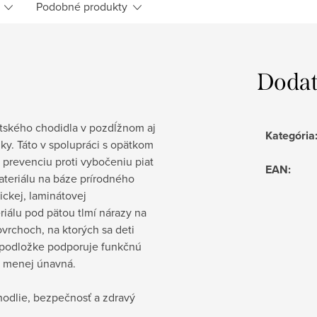
Podobné produkty
Dodat
tského chodidla v pozdĺžnom aj
Kategória
ky. Táto v spolupráci s opätkom
prevenciu proti vybočeniu piat
EAN
:
materiálu na báze prírodného
ckej, laminátovej
riálu pod pätou tlmí nárazy na
ovrchoch, na ktorých sa deti
 podložke podporuje funkčnú
a menej únavná.
ohodlie, bezpečnosť a zdravý