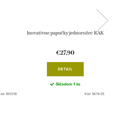
Inovatívne papučky jednorožec RAK
Inovat
€27,90
DETAIL
Skladom
1 ks
Kód:
8103/18
Kód:
5676/25