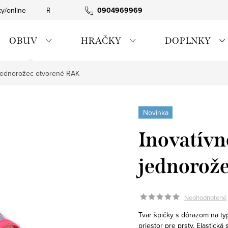
ky/online
Rýchla expedícia
0904969969
Tovar skladom
0911885090
OBUV
HRAČKY
DOPLNKY
 jednorožec otvorené RAK
Novinka
Inovatívn
jednorož
Neohodnotené
Tvar špičky s dôrazom na t
priestor pre prsty. Elastická