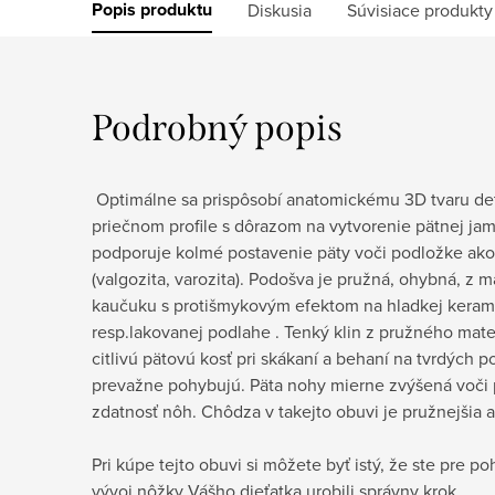
Popis produktu
Diskusia
Súvisiace produkty
Podrobný popis
Optimálne sa prispôsobí anatomickému 3D tvaru de
priečnom profile s dôrazom na vytvorenie pätnej jam
podporuje kolmé postavenie päty voči podložke ako 
(valgozita, varozita). Podošva je pružná, ohybná, z 
kaučuku s protišmykovým efektom na hladkej kerami
resp.lakovanej podlahe . Tenký klin z pružného mate
citlivú pätovú kosť pri skákaní a behaní na tvrdých p
prevažne pohybujú. Päta nohy mierne zvýšená voči
zdatnosť nôh. Chôdza v takejto obuvi je pružnejšia 
Pri kúpe tejto obuvi si môžete byť istý, že ste pre p
vývoj nôžky Vášho dieťatka urobili správny krok.