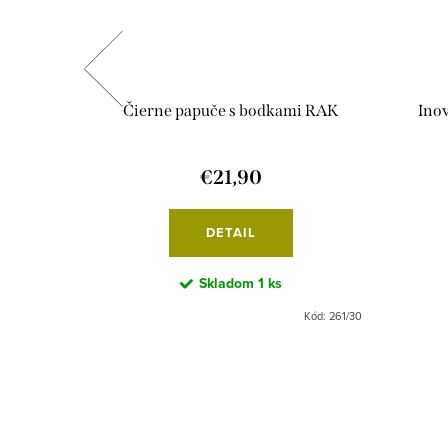
y béžové
Čierne papuče s bodkami RAK
Ino
€21,90
DETAIL
Skladom
1 ks
Kód:
7737/25
Kód:
261/30