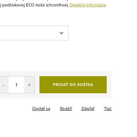
j podšívkovej ECO kože (chromfree).
Detailné informácie
PRIDAŤ DO KOŠÍKA
Opýtať sa
Strážiť
Zdieľať
Tlač