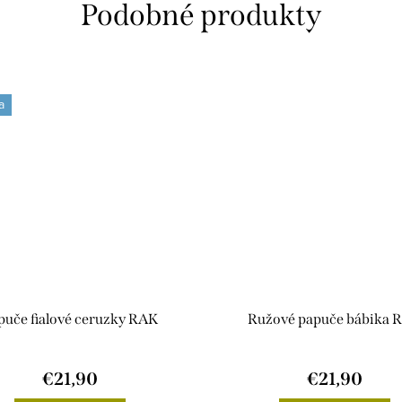
a
puče fialové ceruzky RAK
Ružové papuče bábika 
€21,90
€21,90