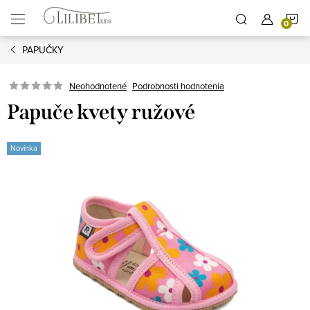
Prejsť
N
na
obsah
PAPUČKY
K
Podrobnosti hodnotenia
Neohodnotené
Papuče kvety ružové
Novinka