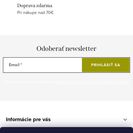
Doprava zdarma
Pri nákupe nad 70€
Odoberať newsletter
Email
PRIHLÁSIŤ SA
Vložením e-mailu súhlasíte s
podmienkami ochrany osobných údajov
Z
á
Informácie pre vás
p