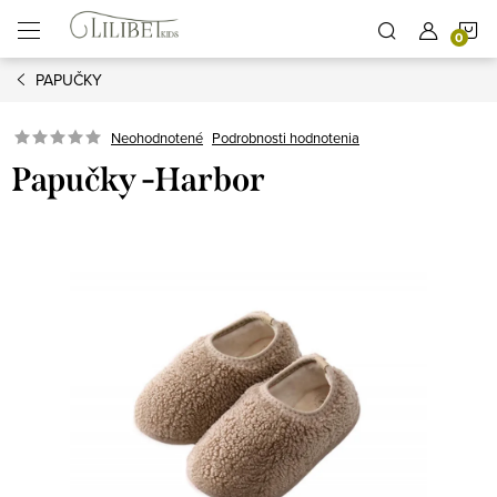
Prejsť
N
na
obsah
PAPUČKY
K
Podrobnosti hodnotenia
Neohodnotené
Papučky -Harbor