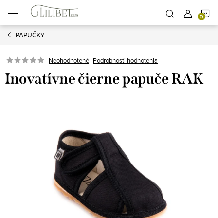
Prejsť
N
na
obsah
PAPUČKY
K
Podrobnosti hodnotenia
Neohodnotené
Inovatívne čierne papuče RAK