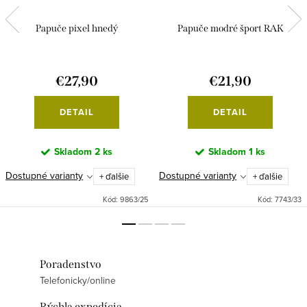
Papuče pixel hnedý
Papuče modré šport RAK
€27,90
€21,90
DETAIL
DETAIL
Skladom
2 ks
Skladom
1 ks
Dostupné varianty
Dostupné varianty
+ ďalšie
+ ďalšie
Kód:
9863/25
Kód:
7743/33
Poradenstvo
Telefonicky/online
Rýchla expedícia